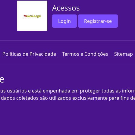
Acessos
Login
Registrar-se
Políticas de Privacidade
Termos e Condições
Sitemap
de
seus usuários e está empenhada em proteger todas as infor
dados coletados são utilizados exclusivamente para fins d