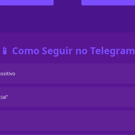
📱 Como Seguir no Telegram
ositivo
ial"