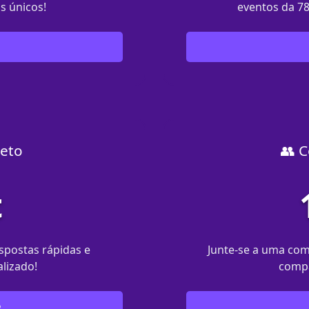
s únicos!
eventos da 7
reto
👥 
t
espostas rápidas e
Junte-se a uma com
lizado!
compa
e