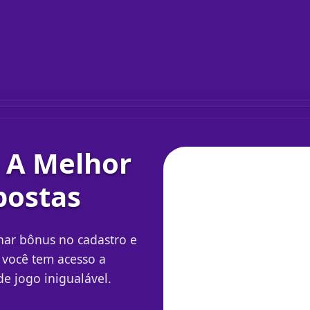
 A Melhor
postas
ar bônus no cadastro e
você tem acesso a
e jogo inigualável.