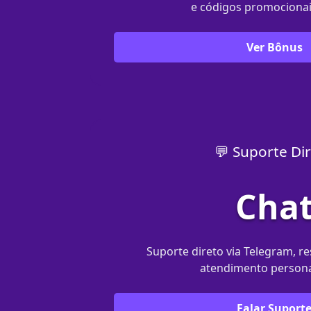
e códigos promocionai
Ver Bônus
💬 Suporte Di
Cha
Suporte direto via Telegram, r
atendimento persona
Falar Suport