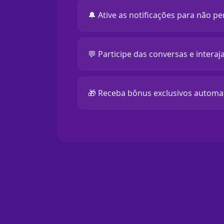
🔔 Ative as notificações para não p
💬 Participe das conversas e interaj
🎁 Receba bônus exclusivos autom