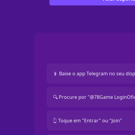
📱 Baixe o app Telegram no seu disp
🔍 Procure por "@78Game LoginOfic
👆 Toque em "Entrar" ou "Join"