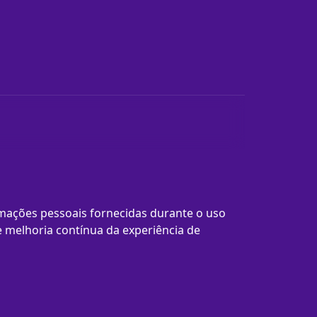
mações pessoais fornecidas durante o uso
e melhoria contínua da experiência de