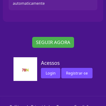
automaticamente
SEGUIR AGORA
Acessos
Login
Registrar-se