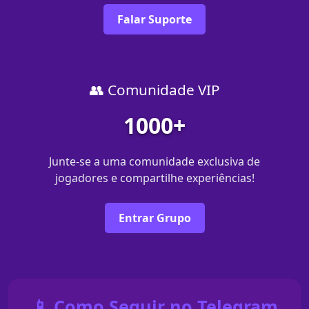
Falar Suporte
👥 Comunidade VIP
1000+
Junte-se a uma comunidade exclusiva de
jogadores e compartilhe experiências!
Entrar Grupo
📱 Como Seguir no Telegram