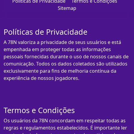
Políticas de Privacidade
Termos e Condições
Sitemap
Políticas de Privacidade
A 78N valoriza a privacidade de seus usuários e está
empenhada em proteger todas as informações
pessoais fornecidas durante o uso de nossos canais de
comunicação. Todos os dados coletados são utilizados
exclusivamente para fins de melhoria contínua da
experiência de nossos jogadores.
Termos e Condições
Os usuários da 78N concordam em respeitar todas as
regras e regulamentos estabelecidos. É importante ler