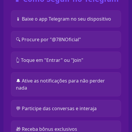
📱 Baixe o app Telegram no seu dispositivo
🔍 Procure por "@78NOficial"
👆 Toque em "Entrar" ou "Join"
🔔 Ative as notificações para não perder
nada
💬 Participe das conversas e interaja
🎁 Receba bônus exclusivos