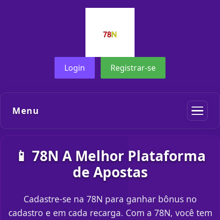
Login
Registrar-se
Menu
📱 78N A Melhor Plataforma
de Apostas
Cadastre-se na 78N para ganhar bônus no
cadastro e em cada recarga. Com a 78N, você tem