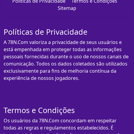
Políticas de Privacidade
Termos e Condições
Sitemap
Políticas de Privacidade
A 78N.Com valoriza a privacidade de seus usuários e
está empenhada em proteger todas as informações
pessoais fornecidas durante o uso de nossos canais de
comunicação. Todos os dados coletados são utilizados
exclusivamente para fins de melhoria contínua da
experiência de nossos jogadores.
Termos e Condições
Os usuários da 78N.Com concordam em respeitar
todas as regras e regulamentos estabelecidos. É