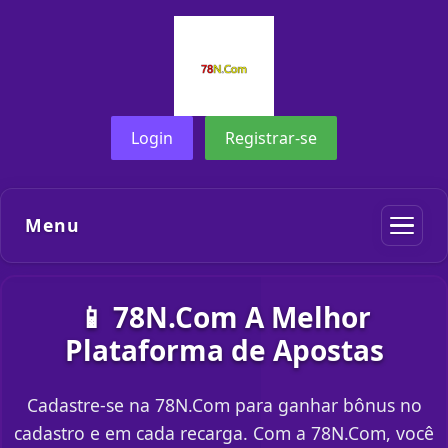
Login
Registrar-se
Menu
📱 78N.Com A Melhor
Plataforma de Apostas
Cadastre-se na 78N.Com para ganhar bônus no
cadastro e em cada recarga. Com a 78N.Com, você