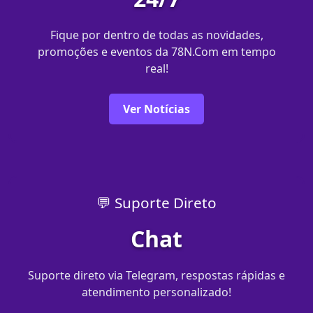
Fique por dentro de todas as novidades,
promoções e eventos da 78N.Com em tempo
real!
Ver Notícias
💬 Suporte Direto
Chat
Suporte direto via Telegram, respostas rápidas e
atendimento personalizado!