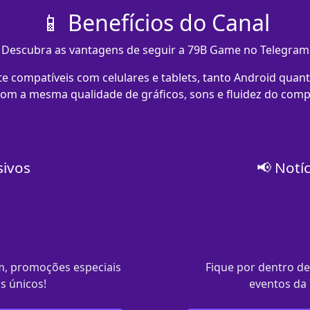
📱 Benefícios do Canal
Descubra as vantagens de seguir a 79B Game no Telegram
 compatíveis com celulares e tablets, tanto Android quant
 com a mesma qualidade de gráficos, sons e fluidez do comp
sivos
📢 Notí
m, promoções especiais
Fique por dentro d
s únicos!
eventos da