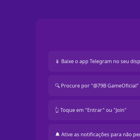
📱 Baixe o app Telegram no seu disp
🔍 Procure por "@79B GameOficial"
👆 Toque em "Entrar" ou "Join"
🔔 Ative as notificações para não p