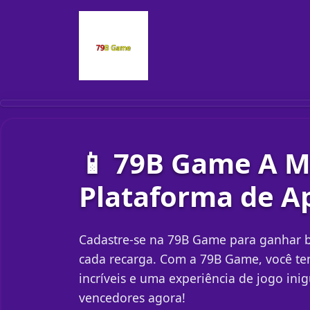
📱 79B Game A M
Plataforma de A
Cadastre-se na 79B Game para ganhar 
cada recarga. Com a 79B Game, você t
incríveis e uma experiência de jogo inig
vencedores agora!