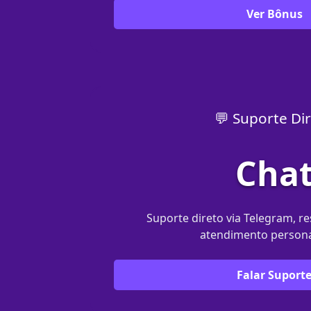
Ver Bônus
💬 Suporte Di
Cha
Suporte direto via Telegram, r
atendimento persona
Falar Suport