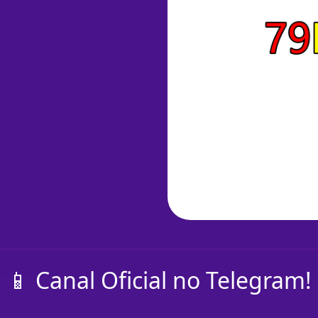
📱 Canal Oficial no Telegram!