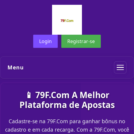
Login
Registrar-se
Menu
📱 79F.Com A Melhor
Plataforma de Apostas
Cadastre-se na 79F.Com para ganhar bônus no
cadastro e em cada recarga. Com a 79F.Com, você