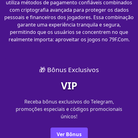
utiliza métodos de pagamento confiáveis combinados
com criptografia avançada para proteger os dados
pessoais e financeiros dos jogadores. Essa combinação
garante uma experiência tranquila e segura,
permitindo que os usuários se concentrem no que
realmente importa: aproveitar os jogos no 79F.Com.
🎁 Bônus Exclusivos
VIP
Receba bônus exclusivos do Telegram,
promoções especiais e códigos promocionais
únicos!
Ver Bônus