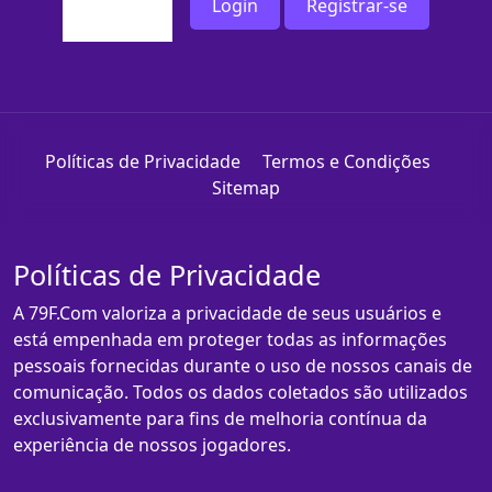
Login
Registrar-se
Políticas de Privacidade
Termos e Condições
Sitemap
Políticas de Privacidade
A 79F.Com valoriza a privacidade de seus usuários e
está empenhada em proteger todas as informações
pessoais fornecidas durante o uso de nossos canais de
comunicação. Todos os dados coletados são utilizados
exclusivamente para fins de melhoria contínua da
experiência de nossos jogadores.