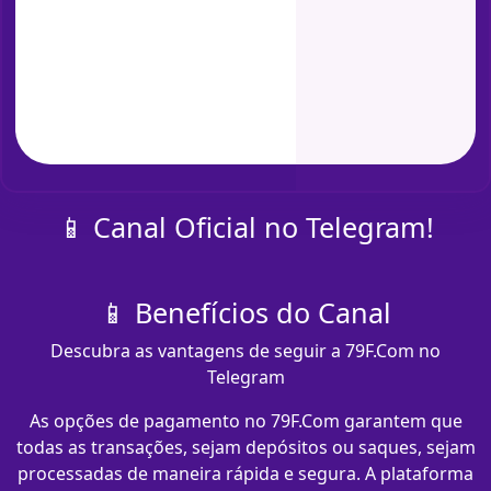
📱 Canal Oficial no Telegram!
📱 Benefícios do Canal
Descubra as vantagens de seguir a 79F.Com no
Telegram
As opções de pagamento no 79F.Com garantem que
todas as transações, sejam depósitos ou saques, sejam
processadas de maneira rápida e segura. A plataforma