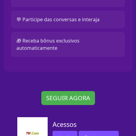
💬 Participe das conversas e interaja
🎁 Receba bônus exclusivos
automaticamente
SEGUIR AGORA
Acessos