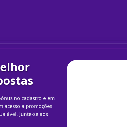
elhor
postas
bônus no cadastro e em
em acesso a promoções
ualável. Junte-se aos