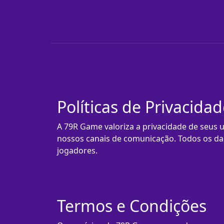
Políticas de Privacida
A 79R Game valoriza a privacidade de seus
nossos canais de comunicação. Todos os dad
jogadores.
Termos e Condições