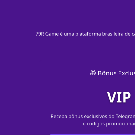
79R Game é uma plataforma brasileira de c
🎁 Bônus Exclu
VIP
Receba bônus exclusivos do Telegra
e códigos promocionai