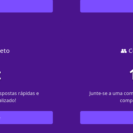
reto
👥 
t
espostas rápidas e
Junte-se a uma com
lizado!
compa
e