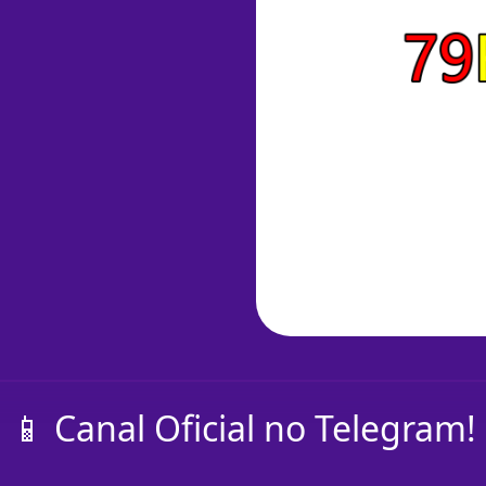
📱 Canal Oficial no Telegram!