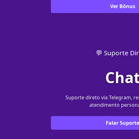
Ver Bônus
💬 Suporte Di
Cha
Suporte direto via Telegram, r
atendimento persona
Falar Suport