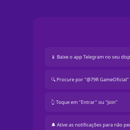
📱 Baixe o app Telegram no seu disp
🔍 Procure por "@79R GameOficial"
👆 Toque em "Entrar" ou "Join"
🔔 Ative as notificações para não p