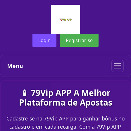
Login
Registrar-se
Menu
📱 79Vip APP A Melhor
Plataforma de Apostas
Cadastre-se na 79Vip APP para ganhar bônus no
cadastro e em cada recarga. Com a 79Vip APP,