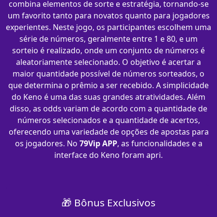
combina elementos de sorte e estratégia, tornando-se
um favorito tanto para novatos quanto para jogadores
experientes. Neste jogo, os participantes escolhem uma
série de números, geralmente entre 1 e 80, e um
sorteio é realizado, onde um conjunto de números é
aleatoriamente selecionado. O objetivo é acertar a
maior quantidade possível de números sorteados, o
que determina o prêmio a ser recebido. A simplicidade
do Keno é uma das suas grandes atratividades. Além
disso, as odds variam de acordo com a quantidade de
números selecionados e a quantidade de acertos,
oferecendo uma variedade de opções de apostas para
os jogadores. No
79Vip APP
, as funcionalidades e a
interface do Keno foram apri.
🎁 Bônus Exclusivos