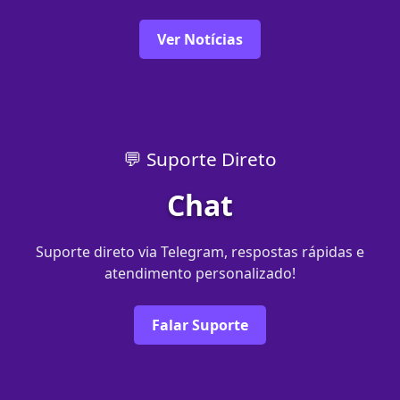
Ver Notícias
💬 Suporte Direto
Chat
Suporte direto via Telegram, respostas rápidas e
atendimento personalizado!
Falar Suporte