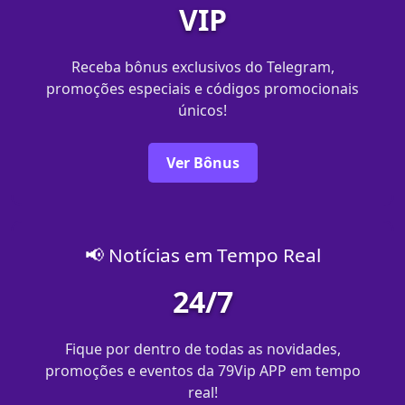
VIP
Receba bônus exclusivos do Telegram,
promoções especiais e códigos promocionais
únicos!
Ver Bônus
📢 Notícias em Tempo Real
24/7
Fique por dentro de todas as novidades,
promoções e eventos da 79Vip APP em tempo
real!