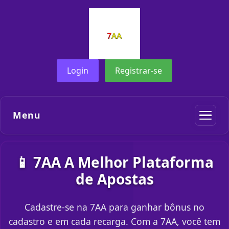
Login
Registrar-se
Menu
📱 7AA A Melhor Plataforma
de Apostas
Cadastre-se na 7AA para ganhar bônus no
cadastro e em cada recarga. Com a 7AA, você tem