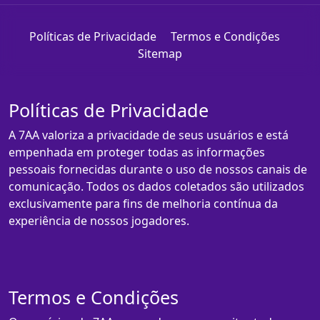
Políticas de Privacidade
Termos e Condições
Sitemap
Políticas de Privacidade
A 7AA valoriza a privacidade de seus usuários e está
empenhada em proteger todas as informações
pessoais fornecidas durante o uso de nossos canais de
comunicação. Todos os dados coletados são utilizados
exclusivamente para fins de melhoria contínua da
experiência de nossos jogadores.
Termos e Condições