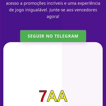
acesso a promoções incríveis e uma experiência
de jogo inigualável. Junte-se aos vencedores
agora!
SEGUIR NO TELEGRAM