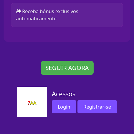
🎁 Receba bônus exclusivos
automaticamente
SEGUIR AGORA
Acessos
Login
Registrar-se