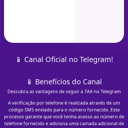
📱 Canal Oficial no Telegram!
📱 Benefícios do Canal
Descubra as vantagens de seguir a 7AA no Telegram
A verificação por telefone é realizada através de um
código SMS enviado para o número fornecido. Este
processo garante que você tenha acesso ao número de
telefone fornecido e adiciona uma camada adicional de