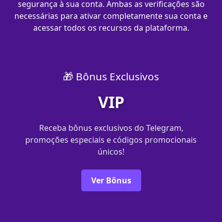
segurança à sua conta. Ambas as verificações são
necessárias para ativar completamente sua conta e
acessar todos os recursos da plataforma.
🎁 Bônus Exclusivos
VIP
Receba bônus exclusivos do Telegram,
promoções especiais e códigos promocionais
únicos!
Ver Bônus