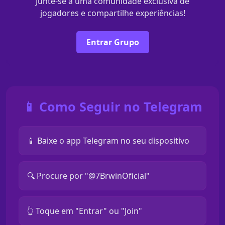
Junte-se a uma comunidade exclusiva de
jogadores e compartilhe experiências!
Entrar Grupo
📱 Como Seguir no Telegram
📱 Baixe o app Telegram no seu dispositivo
🔍 Procure por "@7BrwinOficial"
👆 Toque em "Entrar" ou "Join"