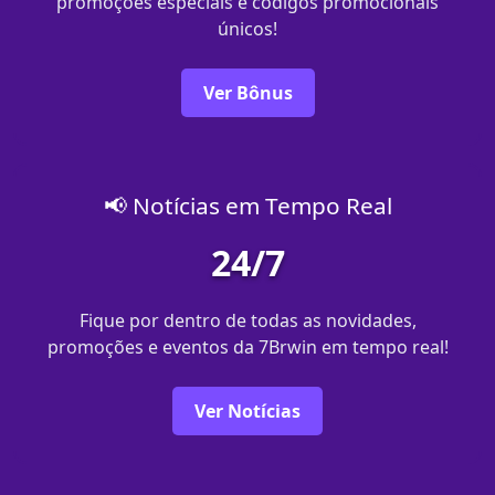
promoções especiais e códigos promocionais
únicos!
Ver Bônus
📢 Notícias em Tempo Real
24/7
Fique por dentro de todas as novidades,
promoções e eventos da 7Brwin em tempo real!
Ver Notícias