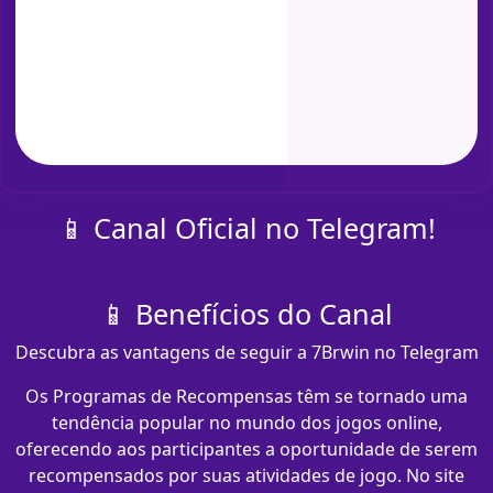
📱 Canal Oficial no Telegram!
📱 Benefícios do Canal
Descubra as vantagens de seguir a 7Brwin no Telegram
Os Programas de Recompensas têm se tornado uma
tendência popular no mundo dos jogos online,
oferecendo aos participantes a oportunidade de serem
recompensados por suas atividades de jogo. No site