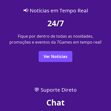
📢 Notícias em Tempo Real
24/7
Fique por dentro de todas as novidades,
promoções e eventos da 7Games em tempo real!
Ver Notícias
💬 Suporte Direto
Chat