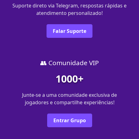
Suporte direto via Telegram, respostas rápidas e
atendimento personalizado!
Falar Suporte
👥 Comunidade VIP
1000+
Junte-se a uma comunidade exclusiva de
jogadores e compartilhe experiências!
Entrar Grupo