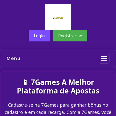
Login
Registrar-se
Menu
📱 7Games A Melhor
Plataforma de Apostas
Cadastre-se na 7Games para ganhar bônus no
cadastro e em cada recarga. Com a 7Games, você