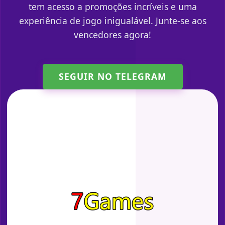
tem acesso a promoções incríveis e uma
experiência de jogo inigualável. Junte-se aos
vencedores agora!
SEGUIR NO TELEGRAM