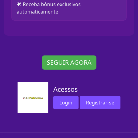
🎁 Receba bônus exclusivos
automaticamente
SEGUIR AGORA
Acessos
Login
Registrar-se