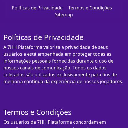
Políticas de Privacidade
Termos e Condições
Sitemap
Políticas de Privacidade
A 7HH Plataforma valoriza a privacidade de seus
usuários e está empenhada em proteger todas as
informações pessoais fornecidas durante o uso de
nossos canais de comunicação. Todos os dados
coletados são utilizados exclusivamente para fins de
melhoria contínua da experiência de nossos jogadores.
Termos e Condições
Os usuários da 7HH Plataforma concordam em