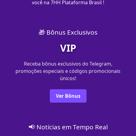
você na 7HH Plataforma Brasil !
🎁 Bônus Exclusivos
VIP
Receba bônus exclusivos do Telegram,
promoções especiais e códigos promocionais
únicos!
Ver Bônus
📢 Notícias em Tempo Real