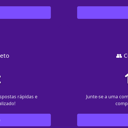
reto
👥 
t
espostas rápidas e
Junte-se a uma com
lizado!
compa
e