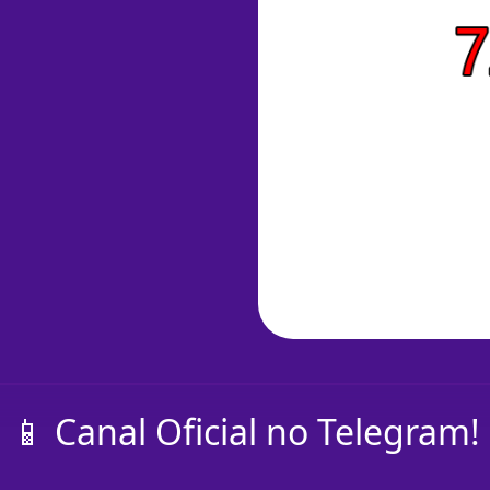
📱 Canal Oficial no Telegram!