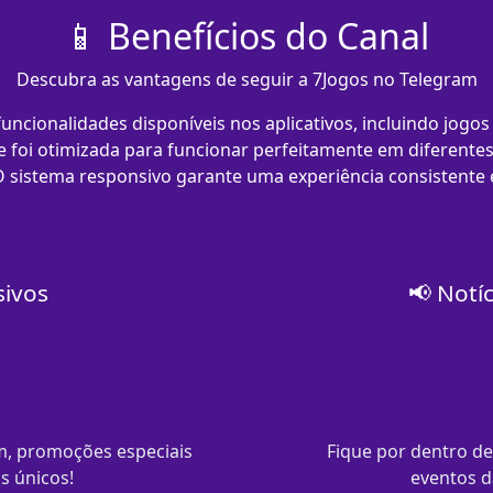
📱 Benefícios do Canal
Descubra as vantagens de seguir a 7Jogos no Telegram
ncionalidades disponíveis nos aplicativos, incluindo jogos
ce foi otimizada para funcionar perfeitamente em diferent
 sistema responsivo garante uma experiência consistente 
sivos
📢 Notí
m, promoções especiais
Fique por dentro d
s únicos!
eventos d