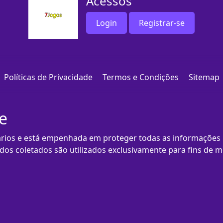
Acessos
Login
Registrar-se
Políticas de Privacidade
Termos e Condições
Sitemap
de
uários e está empenhada em proteger todas as informações 
os coletados são utilizados exclusivamente para fins de m