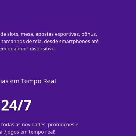
 de slots, mesa, apostas esportivas, bônus,
es tamanhos de tela, desde smartphones até
em qualquer dispositivo.
cias em Tempo Real
24/7
e todas as novidades, promoções e
a 7Jogos em tempo real!