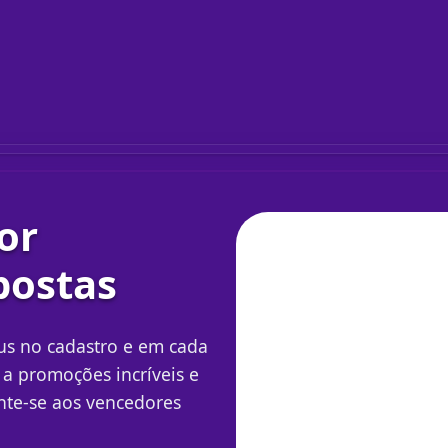
or
postas
us no cadastro e em cada
 a promoções incríveis e
unte-se aos vencedores