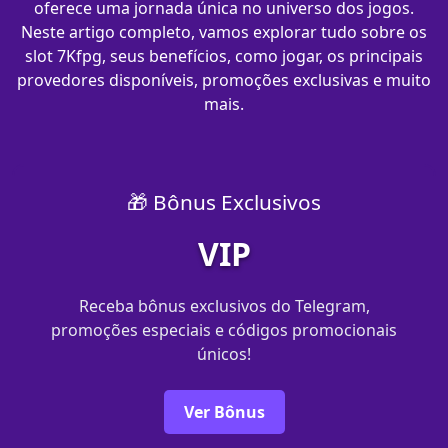
oferece uma jornada única no universo dos jogos.
Neste artigo completo, vamos explorar tudo sobre os
slot 7Kfpg, seus benefícios, como jogar, os principais
provedores disponíveis, promoções exclusivas e muito
mais.
🎁 Bônus Exclusivos
VIP
Receba bônus exclusivos do Telegram,
promoções especiais e códigos promocionais
únicos!
Ver Bônus