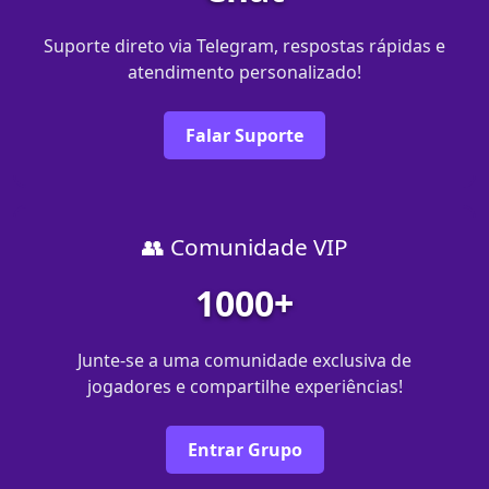
Suporte direto via Telegram, respostas rápidas e
atendimento personalizado!
Falar Suporte
👥 Comunidade VIP
1000+
Junte-se a uma comunidade exclusiva de
jogadores e compartilhe experiências!
Entrar Grupo