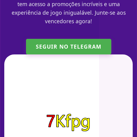
tem acesso a promoções incríveis e uma
experiência de jogo inigualável. Junte-se aos
vencedores agora!
SEGUIR NO TELEGRAM