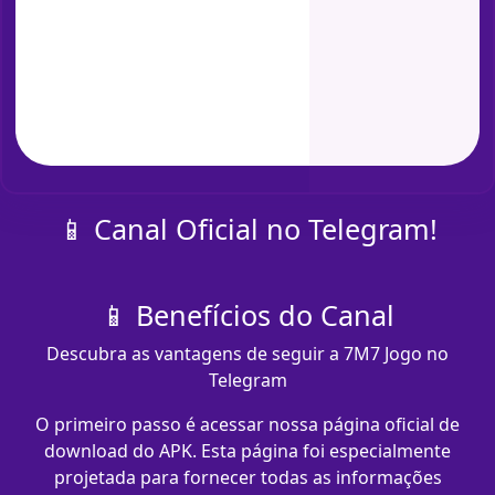
📱 Canal Oficial no Telegram!
📱 Benefícios do Canal
Descubra as vantagens de seguir a 7M7 Jogo no
Telegram
O primeiro passo é acessar nossa página oficial de
download do APK. Esta página foi especialmente
projetada para fornecer todas as informações