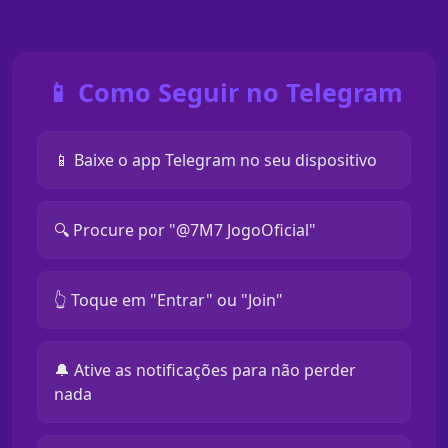
📱 Como Seguir no Telegram
📱 Baixe o app Telegram no seu dispositivo
🔍 Procure por "@7M7 JogoOficial"
👆 Toque em "Entrar" ou "Join"
🔔 Ative as notificações para não perder
nada