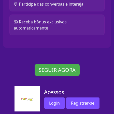
💬 Participe das conversas e interaja
🎁 Receba bônus exclusivos
automaticamente
SEGUIR AGORA
Acessos
Login
Registrar-se