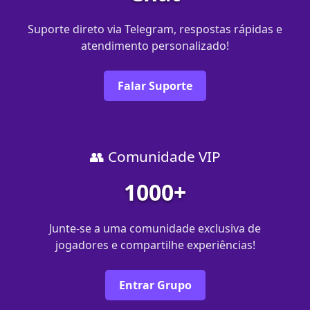
Suporte direto via Telegram, respostas rápidas e
atendimento personalizado!
Falar Suporte
👥 Comunidade VIP
1000+
Junte-se a uma comunidade exclusiva de
jogadores e compartilhe experiências!
Entrar Grupo