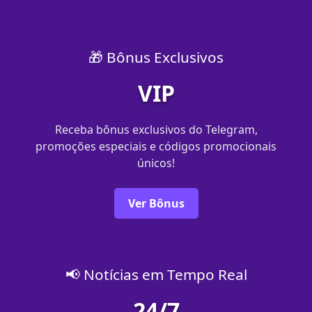
🎁 Bônus Exclusivos
VIP
Receba bônus exclusivos do Telegram,
promoções especiais e códigos promocionais
únicos!
Ver Bônus
📢 Notícias em Tempo Real
24/7