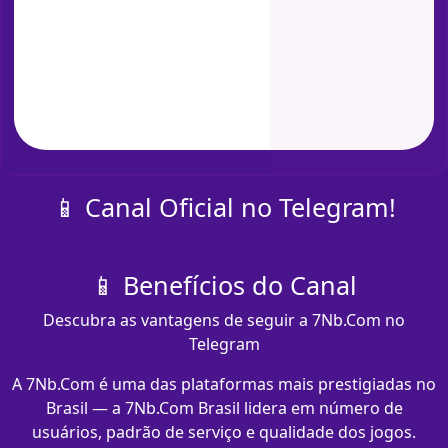
📱 Canal Oficial no Telegram!
📱 Benefícios do Canal
Descubra as vantagens de seguir a 7Nb.Com no
Telegram
A 7Nb.Com é uma das plataformas mais prestigiadas no
Brasil — a 7Nb.Com Brasil lidera em número de
usuários, padrão de serviço e qualidade dos jogos.