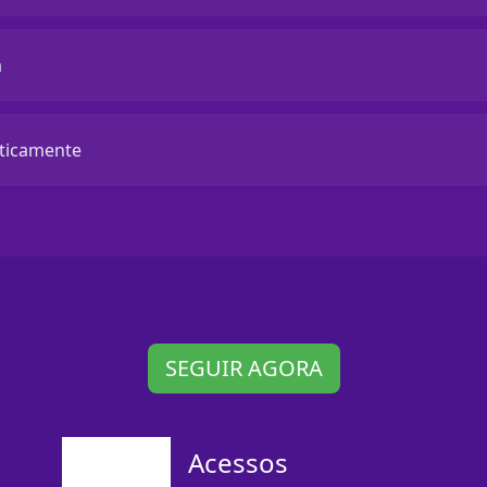
a
aticamente
SEGUIR AGORA
Acessos