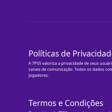
Políticas de Privacida
A 7P55 valoriza a privacidade de seus usuá
canais de comunicação. Todos os dados cole
jogadores.
Termos e Condições