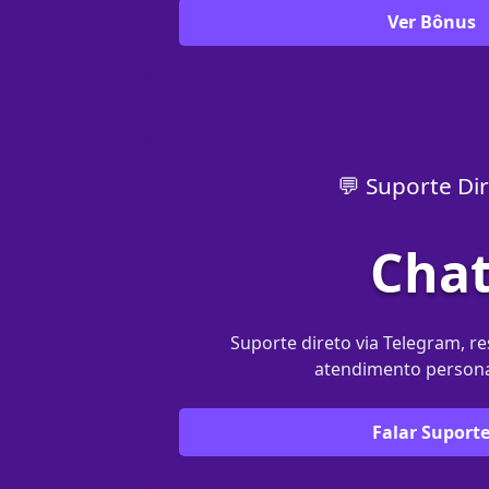
Ver Bônus
💬 Suporte Di
Cha
Suporte direto via Telegram, r
atendimento persona
Falar Suport