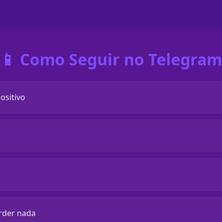
📱 Como Seguir no Telegram
ositivo
erder nada