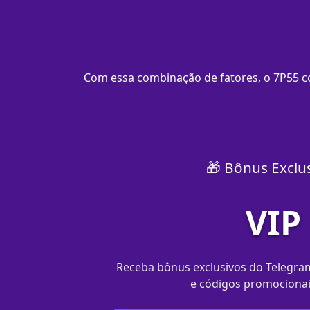
Com essa combinação de fatores, o 7P55 co
🎁 Bônus Exclu
VIP
Receba bônus exclusivos do Telegra
e códigos promocionai