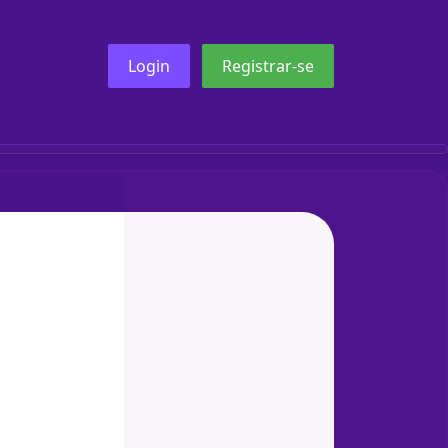
Login
Registrar-se