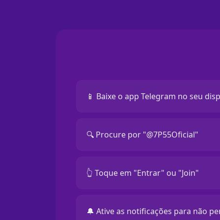
📱 Baixe o app Telegram no seu disp
🔍 Procure por "@7P55Oficial"
👆 Toque em "Entrar" ou "Join"
🔔 Ative as notificações para não p