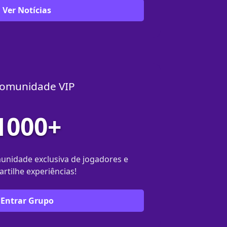
Ver Notícias
Comunidade VIP
1000+
unidade exclusiva de jogadores e
rtilhe experiências!
Entrar Grupo