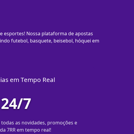
de esportes! Nossa plataforma de apostas
uindo futebol, basquete, beisebol, hóquei em
cias em Tempo Real
24/7
e todas as novidades, promoções e
 da 7RR em tempo real!