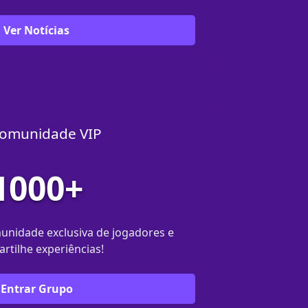
Ver Notícias
Comunidade VIP
1000+
unidade exclusiva de jogadores e
rtilhe experiências!
Entrar Grupo