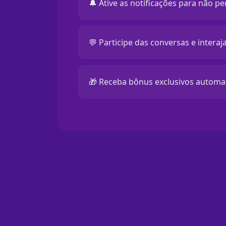
🔔 Ative as notificações para não p
💬 Participe das conversas e interaj
🎁 Receba bônus exclusivos autom