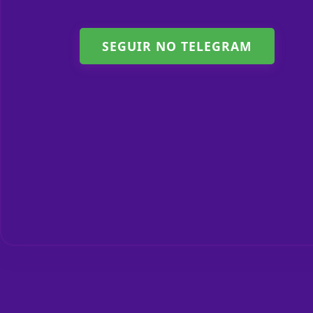
SEGUIR NO TELEGRAM