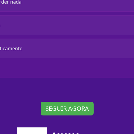
erder nada
a
aticamente
SEGUIR AGORA