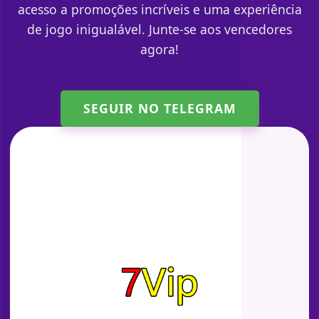
acesso a promoções incríveis e uma experiência
de jogo inigualável. Junte-se aos vencedores
agora!
SEGUIR NO TELEGRAM