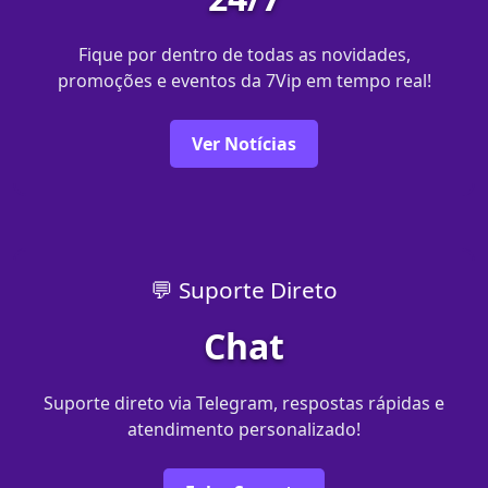
Fique por dentro de todas as novidades,
promoções e eventos da 7Vip em tempo real!
Ver Notícias
💬 Suporte Direto
Chat
Suporte direto via Telegram, respostas rápidas e
atendimento personalizado!