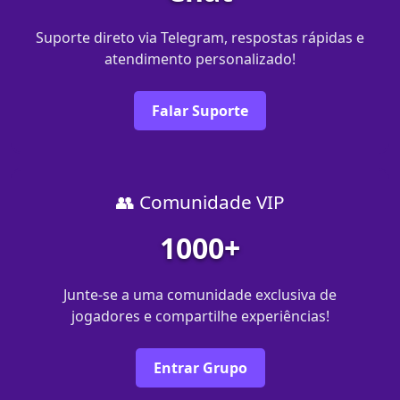
Suporte direto via Telegram, respostas rápidas e
atendimento personalizado!
Falar Suporte
👥 Comunidade VIP
1000+
Junte-se a uma comunidade exclusiva de
jogadores e compartilhe experiências!
Entrar Grupo