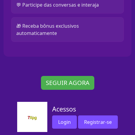
💬 Participe das conversas e interaja
🎁 Receba bônus exclusivos
automaticamente
SEGUIR AGORA
Acessos
Login
Registrar-se