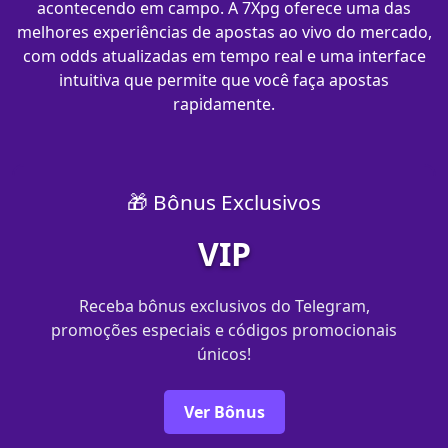
acontecendo em campo. A 7Xpg oferece uma das
melhores experiências de apostas ao vivo do mercado,
com odds atualizadas em tempo real e uma interface
intuitiva que permite que você faça apostas
rapidamente.
🎁 Bônus Exclusivos
VIP
Receba bônus exclusivos do Telegram,
promoções especiais e códigos promocionais
únicos!
Ver Bônus