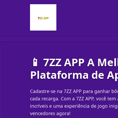
📱 7ZZ APP A Me
Plataforma de A
Cadastre-se na 7ZZ APP para ganhar bô
cada recarga. Com a 7ZZ APP, você tem
incríveis e uma experiência de jogo inig
vencedores agora!