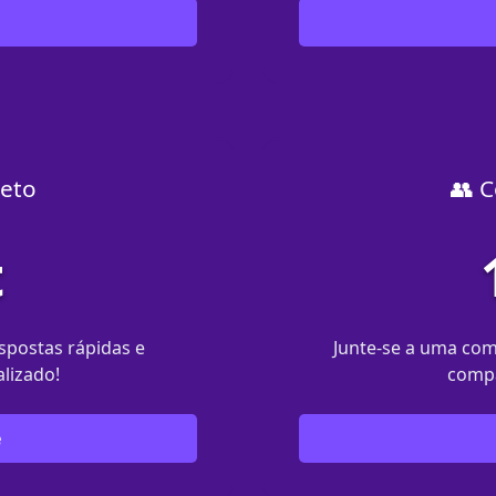
reto
👥 
t
espostas rápidas e
Junte-se a uma com
lizado!
compa
e