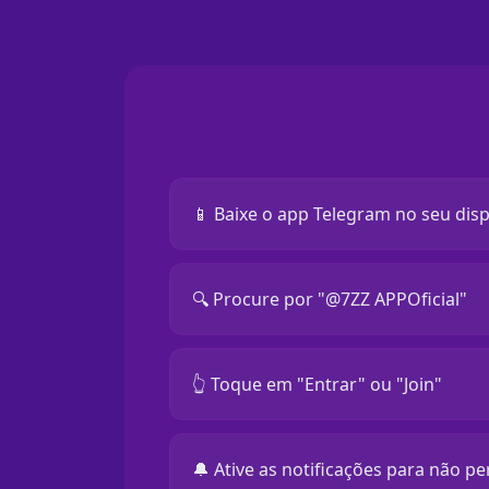
📱 Baixe o app Telegram no seu disp
🔍 Procure por "@7ZZ APPOficial"
👆 Toque em "Entrar" ou "Join"
🔔 Ative as notificações para não p