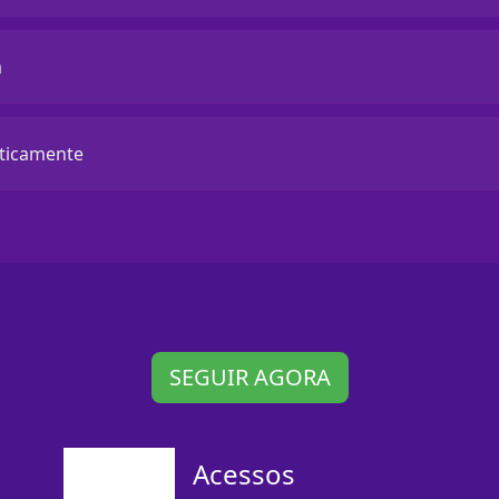
a
aticamente
SEGUIR AGORA
Acessos