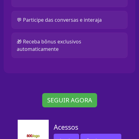
💬 Participe das conversas e interaja
🎁 Receba bônus exclusivos
automaticamente
SEGUIR AGORA
Acessos