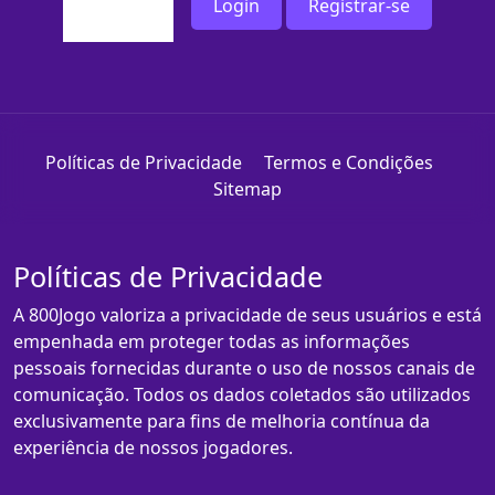
Login
Registrar-se
Políticas de Privacidade
Termos e Condições
Sitemap
Políticas de Privacidade
A 800Jogo valoriza a privacidade de seus usuários e está
empenhada em proteger todas as informações
pessoais fornecidas durante o uso de nossos canais de
comunicação. Todos os dados coletados são utilizados
exclusivamente para fins de melhoria contínua da
experiência de nossos jogadores.