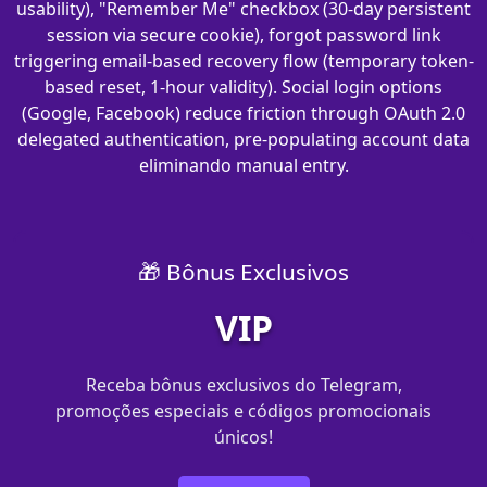
usability), "Remember Me" checkbox (30-day persistent
session via secure cookie), forgot password link
triggering email-based recovery flow (temporary token-
based reset, 1-hour validity). Social login options
(Google, Facebook) reduce friction through OAuth 2.0
delegated authentication, pre-populating account data
eliminando manual entry.
🎁 Bônus Exclusivos
VIP
Receba bônus exclusivos do Telegram,
promoções especiais e códigos promocionais
únicos!