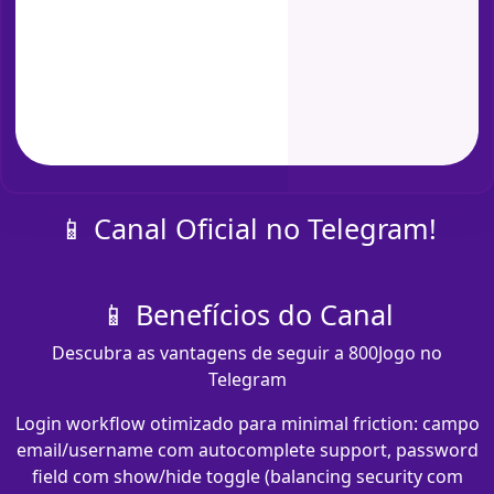
📱 Canal Oficial no Telegram!
📱 Benefícios do Canal
Descubra as vantagens de seguir a 800Jogo no
Telegram
Login workflow otimizado para minimal friction: campo
email/username com autocomplete support, password
field com show/hide toggle (balancing security com