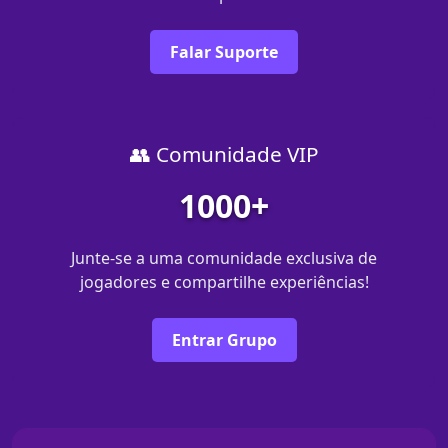
Falar Suporte
👥 Comunidade VIP
1000+
Junte-se a uma comunidade exclusiva de
jogadores e compartilhe experiências!
Entrar Grupo