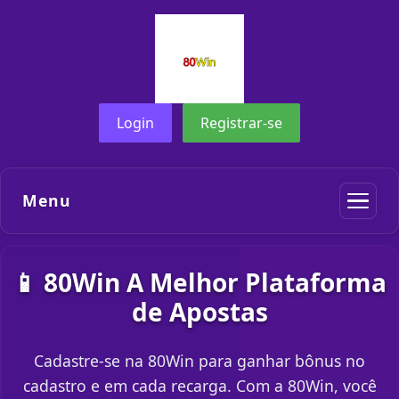
Login
Registrar-se
Menu
📱 80Win A Melhor Plataforma
de Apostas
Cadastre-se na 80Win para ganhar bônus no
cadastro e em cada recarga. Com a 80Win, você