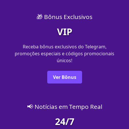
🎁 Bônus Exclusivos
VIP
Receba bônus exclusivos do Telegram,
promoções especiais e códigos promocionais
únicos!
Ver Bônus
📢 Notícias em Tempo Real
24/7