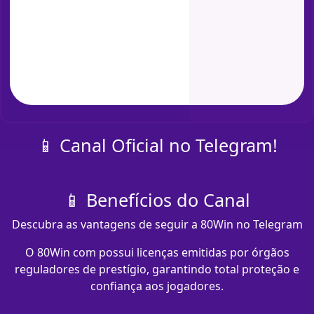
📱 Canal Oficial no Telegram!
📱 Benefícios do Canal
Descubra as vantagens de seguir a 80Win no Telegram
O 80Win com​ possui licenças emitidas por órgãos
reguladores de prestígio, garantindo total proteção e
confiança aos jogadores.