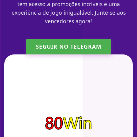
tem acesso a promoções incríveis e uma
experiência de jogo inigualável. Junte-se aos
vencedores agora!
SEGUIR NO TELEGRAM