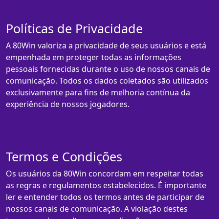
Políticas de Privacidade
A 80Win valoriza a privacidade de seus usuários e está
empenhada em proteger todas as informações
pessoais fornecidas durante o uso de nossos canais de
comunicação. Todos os dados coletados são utilizados
exclusivamente para fins de melhoria contínua da
experiência de nossos jogadores.
Termos e Condições
Os usuários da 80Win concordam em respeitar todas
as regras e regulamentos estabelecidos. É importante
ler e entender todos os termos antes de participar de
nossos canais de comunicação. A violação destes