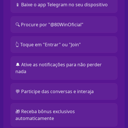
📱 Baixe o app Telegram no seu dispositivo
🔍 Procure por "@80WinOficial"
👆 Toque em "Entrar" ou "Join"
🔔 Ative as notificações para não perder
nada
💬 Participe das conversas e interaja
🎁 Receba bônus exclusivos
automaticamente