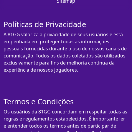
Sitemap
Políticas de Privacidade
A 81GG valoriza a privacidade de seus usuários e está
empenhada em proteger todas as informações
pessoais fornecidas durante o uso de nossos canais de
comunicação. Todos os dados coletados são utilizados
exclusivamente para fins de melhoria contínua da
experiência de nossos jogadores.
Termos e Condições
Os usuários da 81GG concordam em respeitar todas as
regras e regulamentos estabelecidos. É importante ler
e entender todos os termos antes de participar de