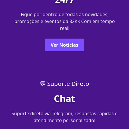
Fique por dentro de todas as novidades,
promoções e eventos da 82KK.Com em tempo
real!
Ver Notícias
💬 Suporte Direto
Chat
Suporte direto via Telegram, respostas rápidas e
atendimento personalizado!