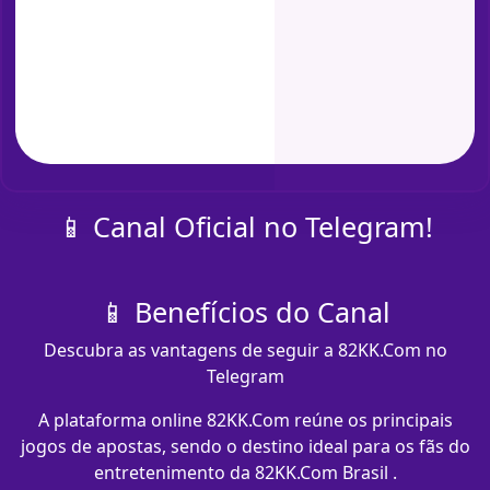
📱 Canal Oficial no Telegram!
📱 Benefícios do Canal
Descubra as vantagens de seguir a 82KK.Com no
Telegram
A plataforma online 82KK.Com reúne os principais
jogos de apostas, sendo o destino ideal para os fãs do
entretenimento da 82KK.Com Brasil .