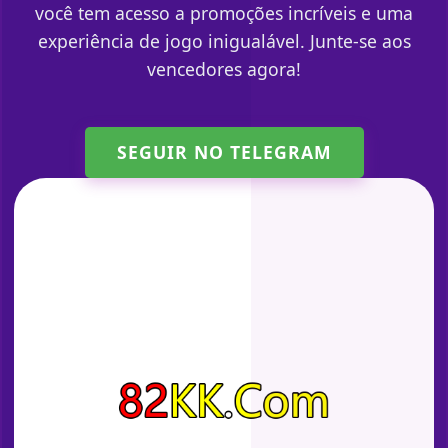
você tem acesso a promoções incríveis e uma
experiência de jogo inigualável. Junte-se aos
vencedores agora!
SEGUIR NO TELEGRAM