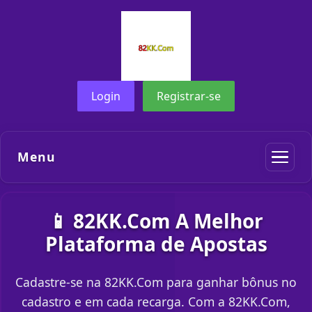
Login
Registrar-se
Menu
📱 82KK.Com A Melhor
Plataforma de Apostas
Cadastre-se na 82KK.Com para ganhar bônus no
cadastro e em cada recarga. Com a 82KK.Com,