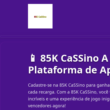
📱 85K CaSSino A
Plataforma de A
Cadastre-se na 85K CaSSino para ganha
cada recarga. Com a 85K CaSSino, você
incríveis e uma experiência de jogo inig
vencedores agora!