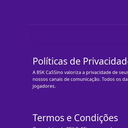
Políticas de Privacida
A 85K CaSSino valoriza a privacidade de se
nossos canais de comunicação. Todos os dad
jogadores.
Termos e Condições