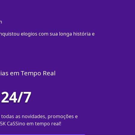
m
quistou elogios com sua longa história e
cias em Tempo Real
24/7
e todas as novidades, promoções e
85K CaSSino em tempo real!