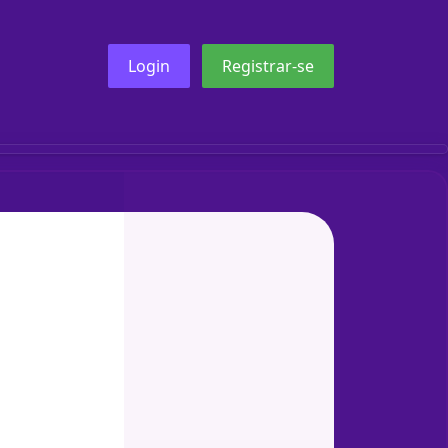
Login
Registrar-se