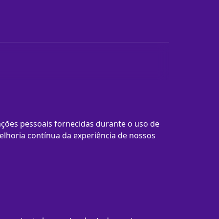
ações pessoais fornecidas durante o uso de
elhoria contínua da experiência de nossos