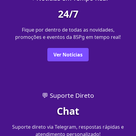
24/7
Fique por dentro de todas as novidades,
promoções e eventos da 85Pg em tempo real!
Ver Notícias
💬 Suporte Direto
Chat
Suporte direto via Telegram, respostas rápidas e
atendimento personalizado!