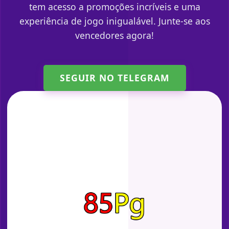
tem acesso a promoções incríveis e uma
experiência de jogo inigualável. Junte-se aos
vencedores agora!
SEGUIR NO TELEGRAM