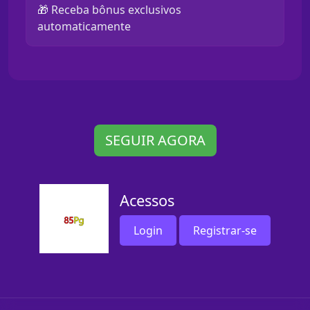
🎁 Receba bônus exclusivos
automaticamente
SEGUIR AGORA
Acessos
Login
Registrar-se