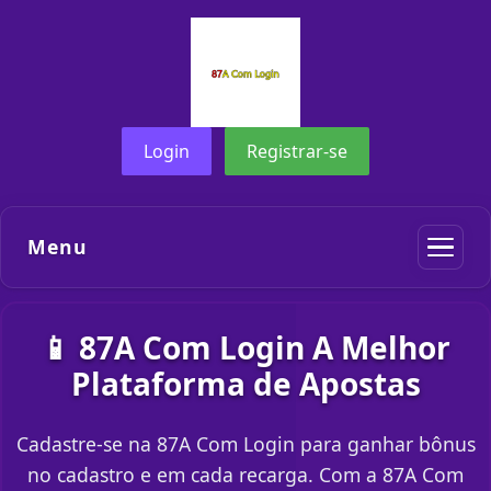
Login
Registrar-se
Menu
📱 87A Com Login A Melhor
Plataforma de Apostas
Cadastre-se na 87A Com Login para ganhar bônus
no cadastro e em cada recarga. Com a 87A Com