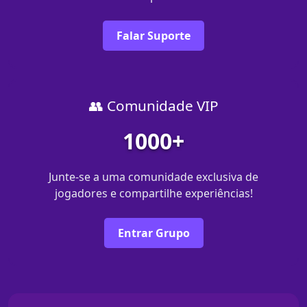
Falar Suporte
👥 Comunidade VIP
1000+
Junte-se a uma comunidade exclusiva de
jogadores e compartilhe experiências!
Entrar Grupo