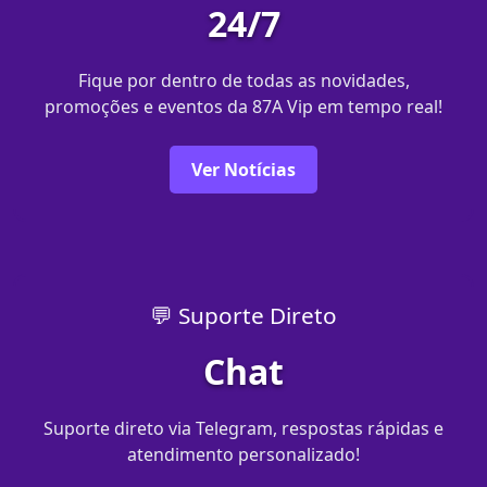
24/7
Fique por dentro de todas as novidades,
promoções e eventos da 87A Vip em tempo real!
Ver Notícias
💬 Suporte Direto
Chat
Suporte direto via Telegram, respostas rápidas e
atendimento personalizado!