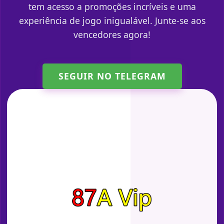
tem acesso a promoções incríveis e uma
experiência de jogo inigualável. Junte-se aos
vencedores agora!
SEGUIR NO TELEGRAM