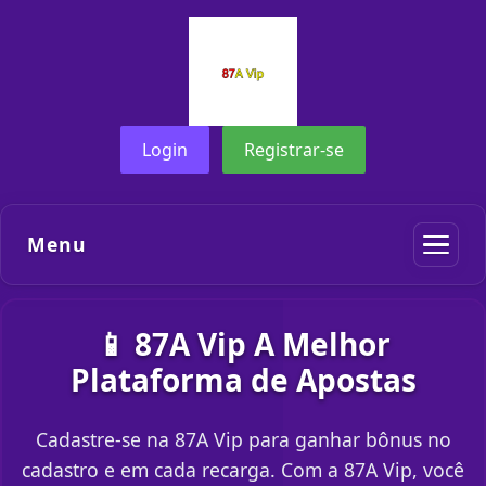
Login
Registrar-se
Menu
📱 87A Vip A Melhor
Plataforma de Apostas
Cadastre-se na 87A Vip para ganhar bônus no
cadastro e em cada recarga. Com a 87A Vip, você