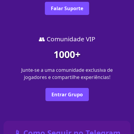
Falar Suporte
👥 Comunidade VIP
1000+
Junte-se a uma comunidade exclusiva de
jogadores e compartilhe experiências!
Entrar Grupo
📱 Como Seguir no Telegram