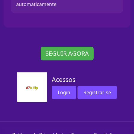
automaticamente
SEGUIR AGORA
Acessos
Login
Registrar-se