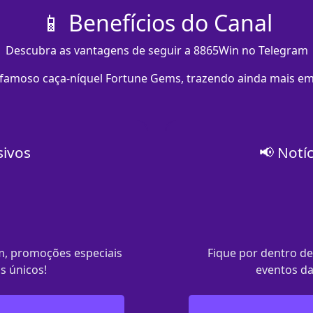
📱 Benefícios do Canal
Descubra as vantagens de seguir a 8865Win no Telegram
 famoso caça-níquel Fortune Gems, trazendo ainda mais e
sivos
📢 Notí
m, promoções especiais
Fique por dentro d
s únicos!
eventos da