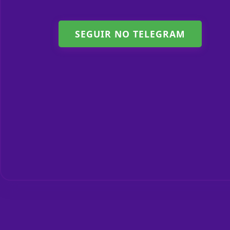
SEGUIR NO TELEGRAM