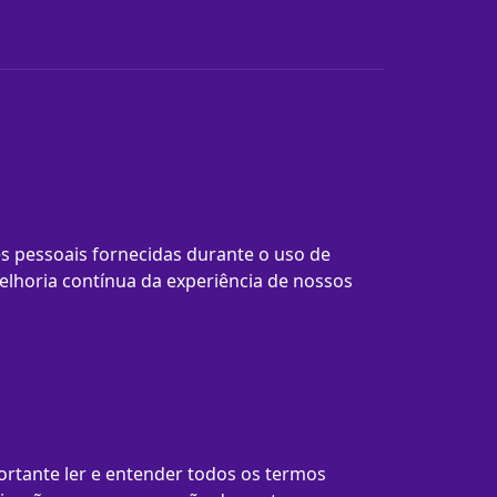
s pessoais fornecidas durante o uso de
elhoria contínua da experiência de nossos
rtante ler e entender todos os termos