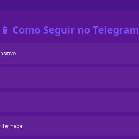
📱 Como Seguir no Telegram
ositivo
erder nada