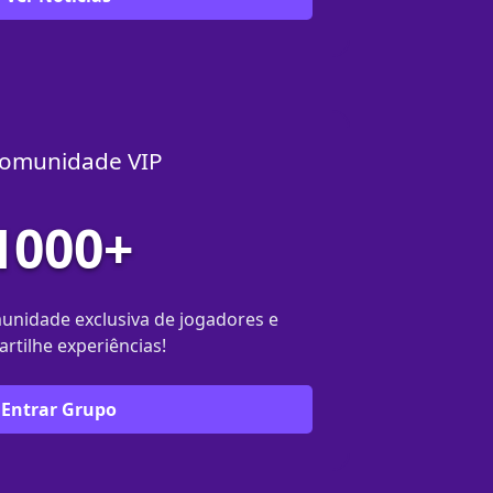
Comunidade VIP
1000+
unidade exclusiva de jogadores e
rtilhe experiências!
Entrar Grupo