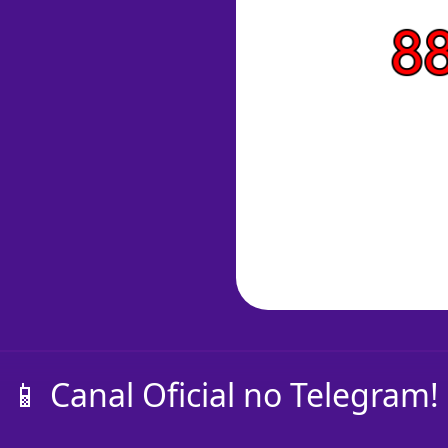
📱 Canal Oficial no Telegram!