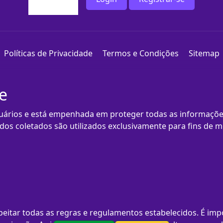
Políticas de Privacidade
Termos e Condições
Sitemap
de
suários e está empenhada em proteger todas as informaçõe
os coletados são utilizados exclusivamente para fins de m
itar todas as regras e regulamentos estabelecidos. É impo