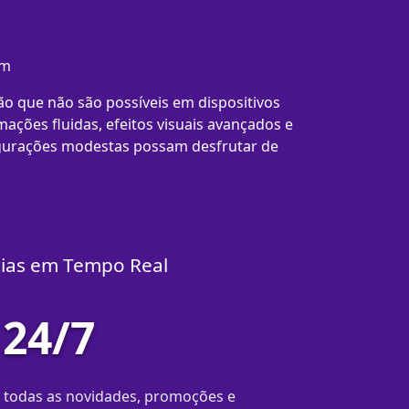
am
ão que não são possíveis em dispositivos
ações fluidas, efeitos visuais avançados e
igurações modestas possam desfrutar de
cias em Tempo Real
24/7
e todas as novidades, promoções e