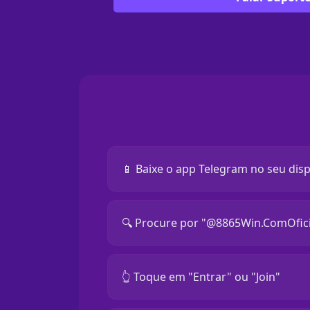
📱 Baixe o app Telegram no seu disp
🔍 Procure por "@8865Win.ComOfici
👆 Toque em "Entrar" ou "Join"