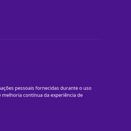
mações pessoais fornecidas durante o uso
e melhoria contínua da experiência de