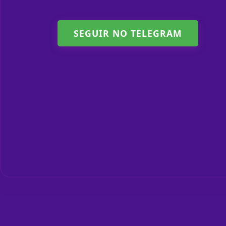
SEGUIR NO TELEGRAM