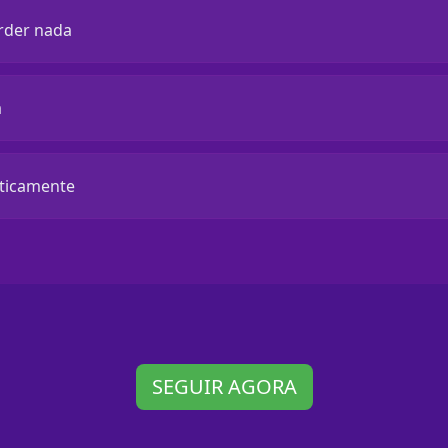
erder nada
a
aticamente
SEGUIR AGORA