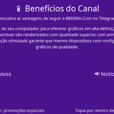
📱 Benefícios do Canal
escubra as vantagens de seguir a 8865Win.Com no Telegr
ca do seu computador para oferecer gráficos em alta definiç
portivas são renderizados com qualidade superior, com anim
ização otimizado garante que mesmo dispositivos com conf
gráficos de qualidade.
sivos
📢 Notí
m, promoções especiais
Fique por dentro d