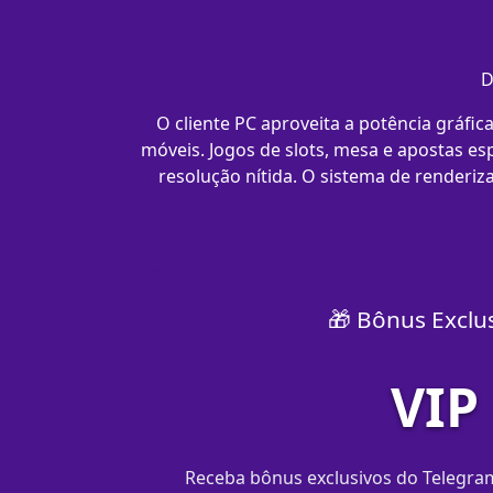
D
O cliente PC aproveita a potência gráfi
móveis. Jogos de slots, mesa e apostas es
resolução nítida. O sistema de render
🎁 Bônus Exclu
VIP
Receba bônus exclusivos do Telegra