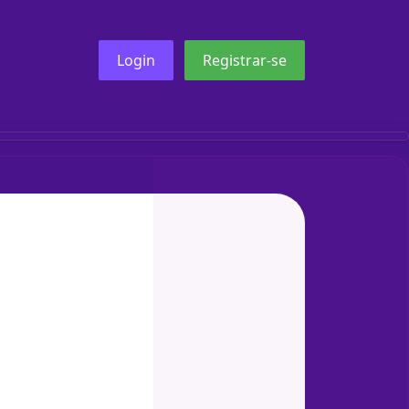
Login
Registrar-se