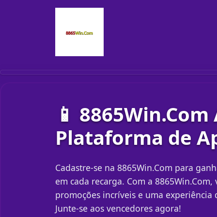
📱 8865Win.Com 
Plataforma de A
Cadastre-se na 8865Win.Com para ganh
em cada recarga. Com a 8865Win.Com, 
promoções incríveis e uma experiência d
Junte-se aos vencedores agora!