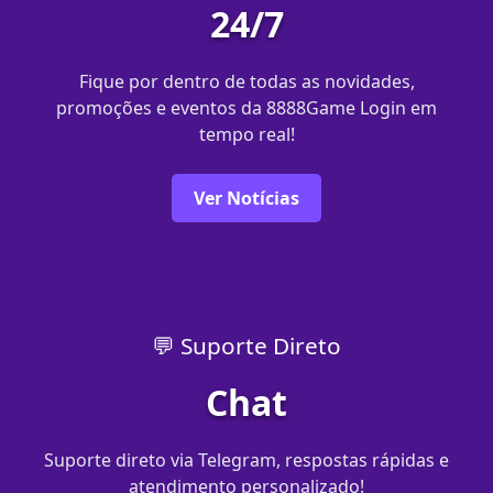
24/7
Fique por dentro de todas as novidades,
promoções e eventos da 8888Game Login em
tempo real!
Ver Notícias
💬 Suporte Direto
Chat
Suporte direto via Telegram, respostas rápidas e
atendimento personalizado!