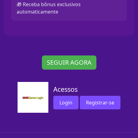
🎁 Receba bônus exclusivos
automaticamente
SEGUIR AGORA
Acessos
Login
Registrar-se