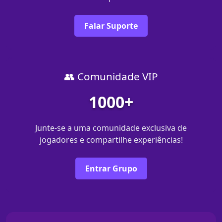
Falar Suporte
👥 Comunidade VIP
1000+
Junte-se a uma comunidade exclusiva de
jogadores e compartilhe experiências!
Entrar Grupo