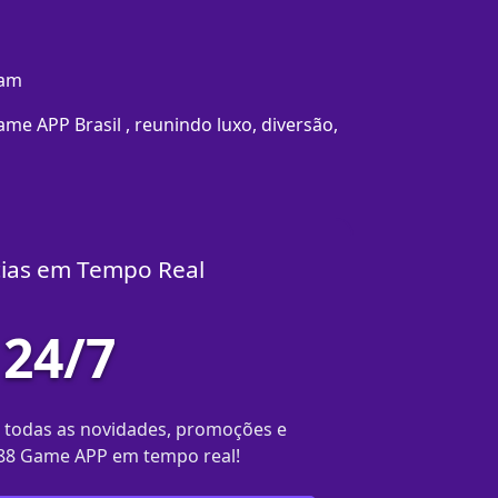
ram
e APP Brasil , reunindo luxo, diversão,
cias em Tempo Real
24/7
e todas as novidades, promoções e
88 Game APP em tempo real!