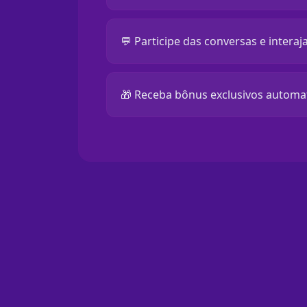
💬 Participe das conversas e interaj
🎁 Receba bônus exclusivos autom