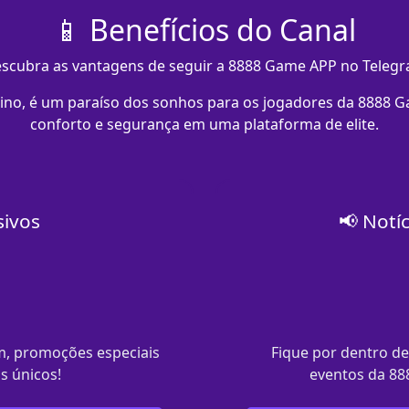
📱 Benefícios do Canal
scubra as vantagens de seguir a 8888 Game APP no Teleg
o, é um paraíso dos sonhos para os jogadores da 8888 Gam
conforto e segurança em uma plataforma de elite.
sivos
📢 Notí
m, promoções especiais
Fique por dentro d
s únicos!
eventos da 88