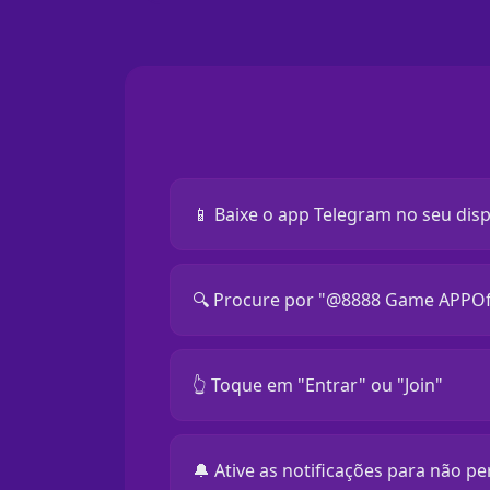
📱 Baixe o app Telegram no seu disp
🔍 Procure por "@8888 Game APPOfi
👆 Toque em "Entrar" ou "Join"
🔔 Ative as notificações para não p