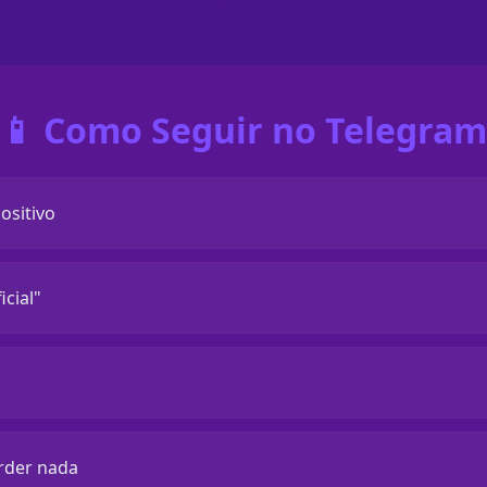
📱 Como Seguir no Telegram
ositivo
cial"
erder nada