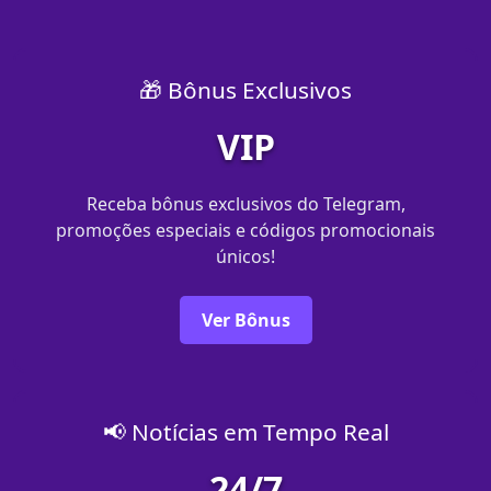
🎁 Bônus Exclusivos
VIP
Receba bônus exclusivos do Telegram,
promoções especiais e códigos promocionais
únicos!
Ver Bônus
📢 Notícias em Tempo Real
24/7