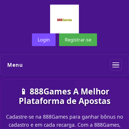
Login
Registrar-se
Menu
📱 888Games A Melhor
Plataforma de Apostas
Cadastre-se na 888Games para ganhar bônus no
cadastro e em cada recarga. Com a 888Games,