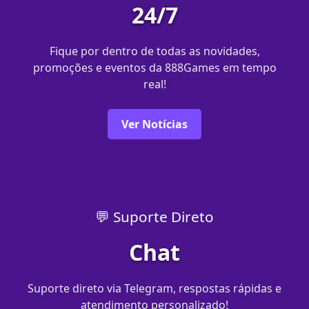
24/7
Fique por dentro de todas as novidades,
promoções e eventos da 888Games em tempo
real!
Ver Notícias
💬 Suporte Direto
Chat
Suporte direto via Telegram, respostas rápidas e
atendimento personalizado!