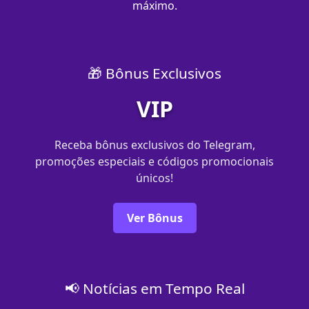
máximo.
🎁 Bônus Exclusivos
VIP
Receba bônus exclusivos do Telegram,
promoções especiais e códigos promocionais
únicos!
Ver Bônus
📢 Notícias em Tempo Real