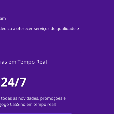
ram
edica a oferecer serviços de qualidade e
cias em Tempo Real
24/7
e todas as novidades, promoções e
8Jogo CaSSino em tempo real!