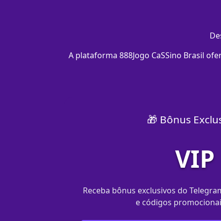
De
A plataforma 888Jogo CaSSino Brasil ofe
🎁 Bônus Exclu
VIP
Receba bônus exclusivos do Telegra
e códigos promocionai