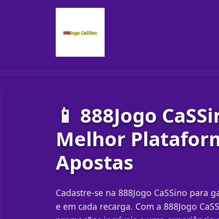
📱 888Jogo CaSSi
Melhor Platafor
Apostas
Cadastre-se na 888Jogo CaSSino para g
e em cada recarga. Com a 888Jogo CaSS