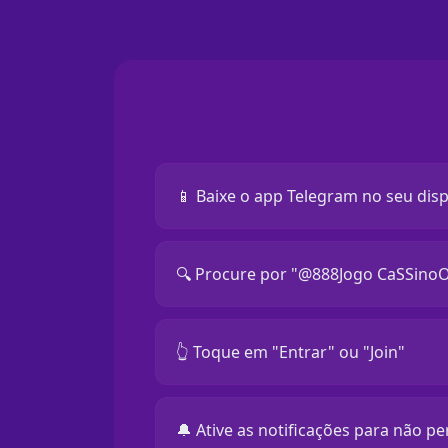
📱 Baixe o app Telegram no seu disp
🔍 Procure por "@888Jogo CaSSinoOf
👆 Toque em "Entrar" ou "Join"
🔔 Ative as notificações para não p