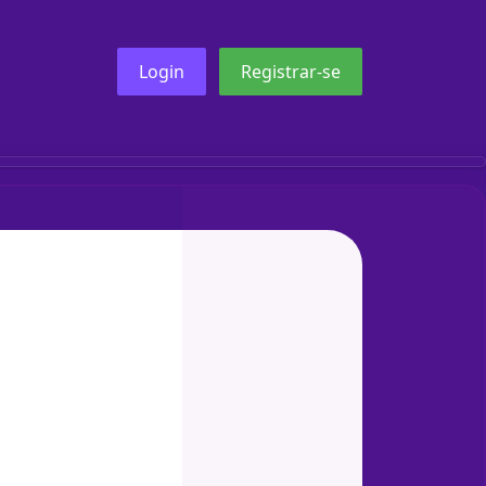
Login
Registrar-se