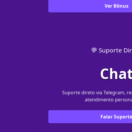
Ver Bônus
💬 Suporte Di
Cha
Suporte direto via Telegram, r
atendimento persona
Falar Suport