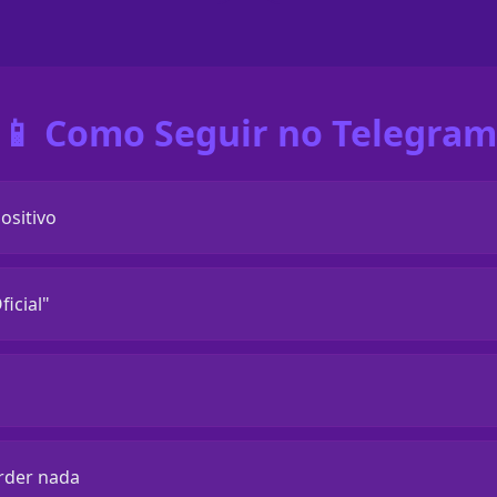
📱 Como Seguir no Telegram
ositivo
icial"
erder nada