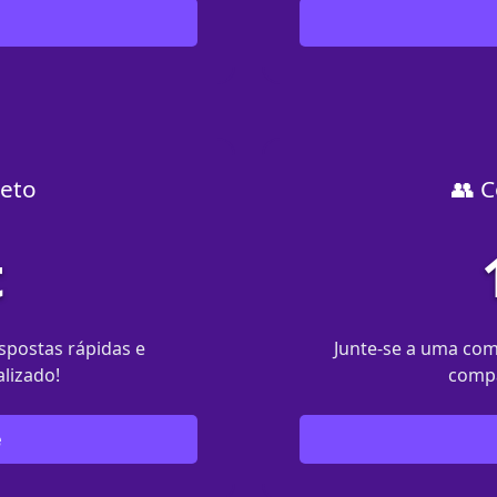
reto
👥 
t
espostas rápidas e
Junte-se a uma com
lizado!
compa
e