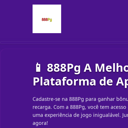
📱 888Pg A Melh
Plataforma de A
Cadastre-se na 888Pg para ganhar bônu
recarga. Com a 888Pg, você tem acesso 
uma experiência de jogo inigualável. J
agora!