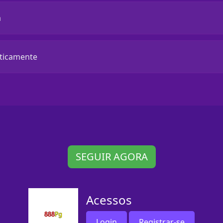
a
aticamente
SEGUIR AGORA
Acessos
Login
Registrar-se