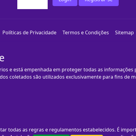
Políticas de Privacidade
Termos e Condições
Sitemap
de
ários e está empenhada em proteger todas as informações 
os coletados são utilizados exclusivamente para fins de m
r todas as regras e regulamentos estabelecidos. É import