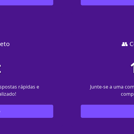
reto
👥 
t
espostas rápidas e
Junte-se a uma com
lizado!
compa
e