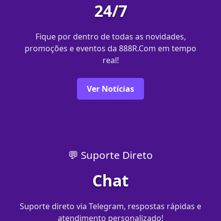
24/7
Fique por dentro de todas as novidades,
promoções e eventos da 888R.Com em tempo
real!
Ver Notícias
💬 Suporte Direto
Chat
Suporte direto via Telegram, respostas rápidas e
atendimento personalizado!