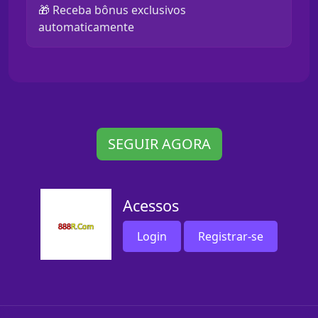
🎁 Receba bônus exclusivos
automaticamente
SEGUIR AGORA
Acessos
Login
Registrar-se