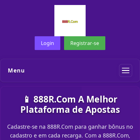
Login
Registrar-se
Menu
📱 888R.Com A Melhor
Plataforma de Apostas
Cadastre-se na 888R.Com para ganhar bônus no
cadastro e em cada recarga. Com a 888R.Com,