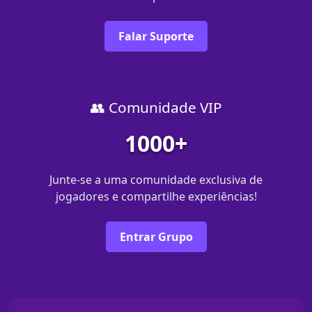
Falar Suporte
👥 Comunidade VIP
1000+
Junte-se a uma comunidade exclusiva de
jogadores e compartilhe experiências!
Entrar Grupo