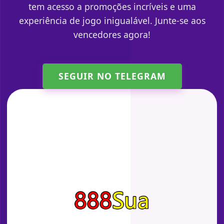
tem acesso a promoções incríveis e uma
experiência de jogo inigualável. Junte-se aos
vencedores agora!
SEGUIR NO TELEGRAM