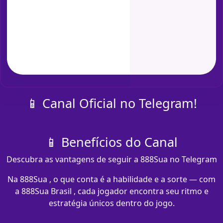
📱 Canal Oficial no Telegram!
📱 Benefícios do Canal
Descubra as vantagens de seguir a 888Sua no Telegram
Na 888Sua , o que conta é a habilidade e a sorte — com
a 888Sua Brasil , cada jogador encontra seu ritmo e
estratégia únicos dentro do jogo.