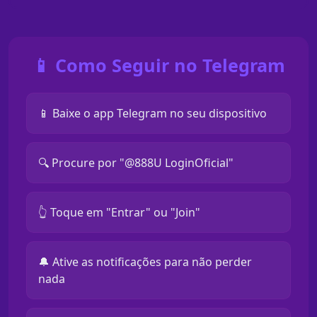
📱 Como Seguir no Telegram
📱 Baixe o app Telegram no seu dispositivo
🔍 Procure por "@888U LoginOficial"
👆 Toque em "Entrar" ou "Join"
🔔 Ative as notificações para não perder
nada