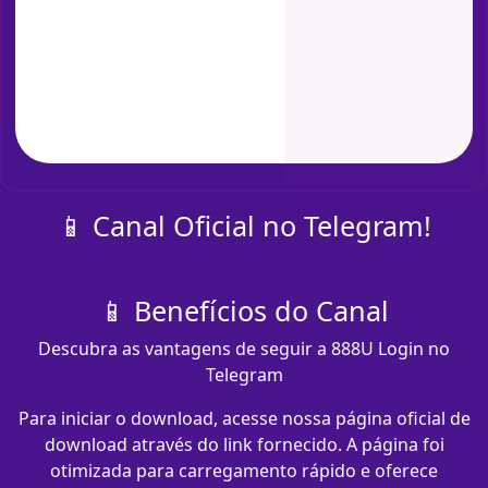
📱 Canal Oficial no Telegram!
📱 Benefícios do Canal
Descubra as vantagens de seguir a 888U Login no
Telegram
Para iniciar o download, acesse nossa página oficial de
download através do link fornecido. A página foi
otimizada para carregamento rápido e oferece