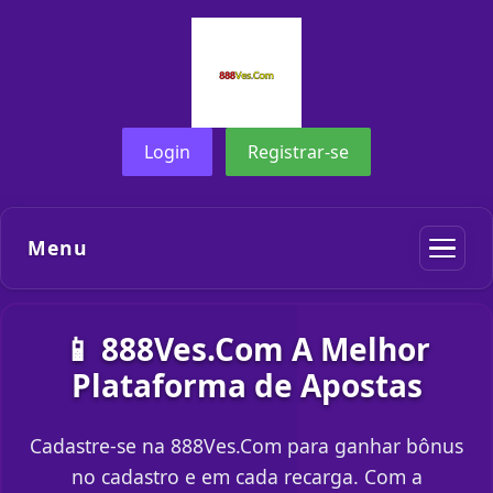
Login
Registrar-se
Menu
📱 888Ves.Com A Melhor
Plataforma de Apostas
Cadastre-se na 888Ves.Com para ganhar bônus
no cadastro e em cada recarga. Com a