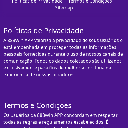
Políticas de Privacidade
Termos e Condições
Sitemap
Políticas de Privacidade
A 888Win APP valoriza a privacidade de seus usuários e
está empenhada em proteger todas as informações
pessoais fornecidas durante o uso de nossos canais de
comunicação. Todos os dados coletados são utilizados
exclusivamente para fins de melhoria contínua da
experiência de nossos jogadores.
Termos e Condições
Os usuários da 888Win APP concordam em respeitar
todas as regras e regulamentos estabelecidos. É