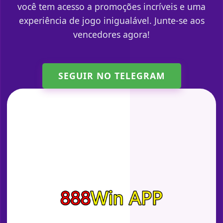
você tem acesso a promoções incríveis e uma
experiência de jogo inigualável. Junte-se aos
vencedores agora!
SEGUIR NO TELEGRAM