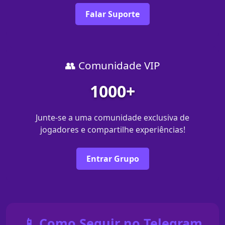
Falar Suporte
👥 Comunidade VIP
1000+
Junte-se a uma comunidade exclusiva de
jogadores e compartilhe experiências!
Entrar Grupo
📱 Como Seguir no Telegram