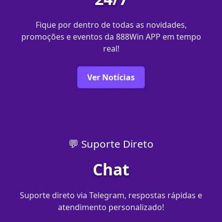
Fique por dentro de todas as novidades,
promoções e eventos da 888Win APP em tempo
real!
Ver Notícias
💬 Suporte Direto
Chat
Suporte direto via Telegram, respostas rápidas e
atendimento personalizado!