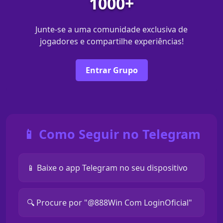
1000+
Junte-se a uma comunidade exclusiva de
jogadores e compartilhe experiências!
Entrar Grupo
📱 Como Seguir no Telegram
📱 Baixe o app Telegram no seu dispositivo
🔍 Procure por "@888Win Com LoginOficial"