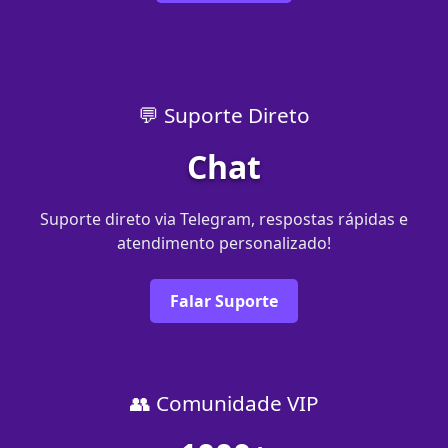
💬 Suporte Direto
Chat
Suporte direto via Telegram, respostas rápidas e
atendimento personalizado!
Falar Suporte
👥 Comunidade VIP