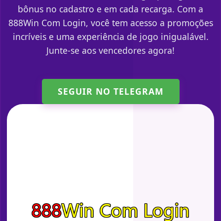
bônus no cadastro e em cada recarga. Com a
888Win Com Login, você tem acesso a promoções
incríveis e uma experiência de jogo inigualável.
Junte-se aos vencedores agora!
SEGUIR NO TELEGRAM