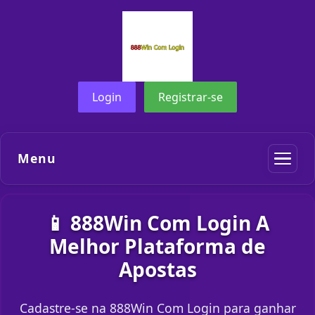
Login
Registrar-se
Menu
📱 888Win Com Login A
Melhor Plataforma de
Apostas
Cadastre-se na 888Win Com Login para ganhar