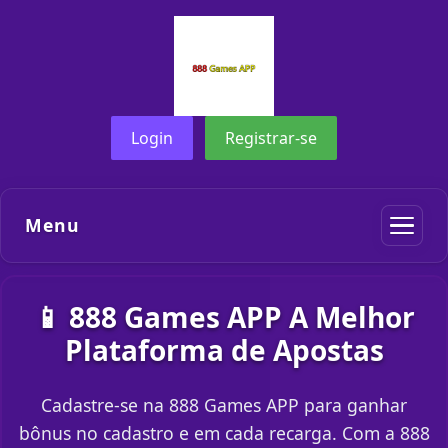
Login
Registrar-se
Menu
📱 888 Games APP A Melhor
Plataforma de Apostas
Cadastre-se na 888 Games APP para ganhar
bônus no cadastro e em cada recarga. Com a 888