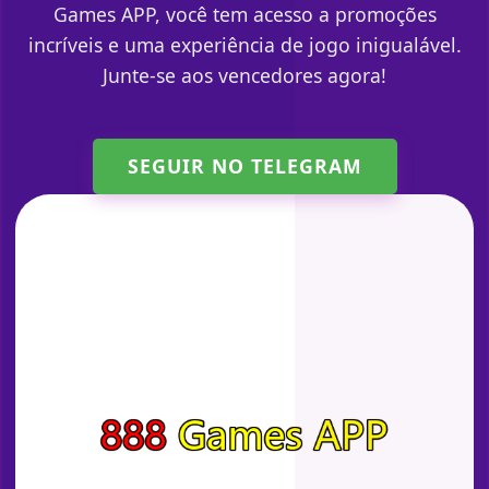
Games APP, você tem acesso a promoções
incríveis e uma experiência de jogo inigualável.
Junte-se aos vencedores agora!
SEGUIR NO TELEGRAM