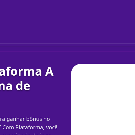
taforma A
ma de
ara ganhar bônus no
7 Com Plataforma, você