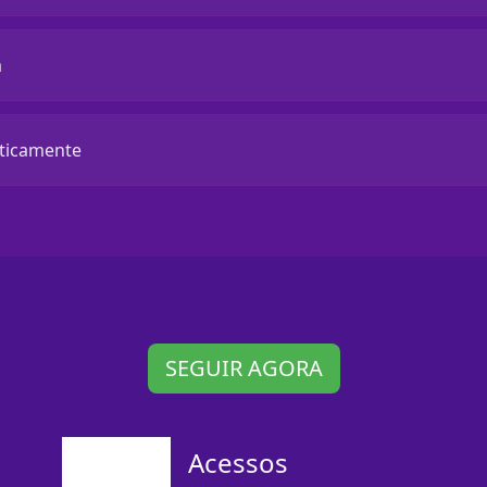
a
aticamente
SEGUIR AGORA
Acessos