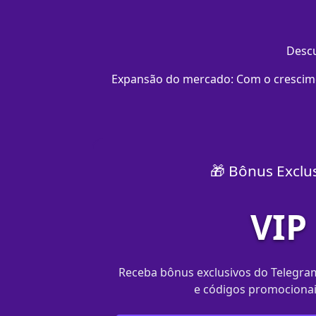
Descu
Expansão do mercado: Com o crescimen
🎁 Bônus Exclu
VIP
Receba bônus exclusivos do Telegra
e códigos promocionai