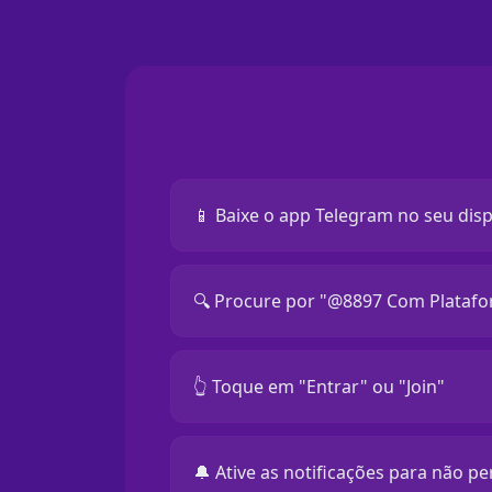
📱 Baixe o app Telegram no seu disp
🔍 Procure por "@8897 Com Platafo
👆 Toque em "Entrar" ou "Join"
🔔 Ative as notificações para não p