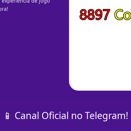
 experiência de jogo
ora!
📱 Canal Oficial no Telegram!