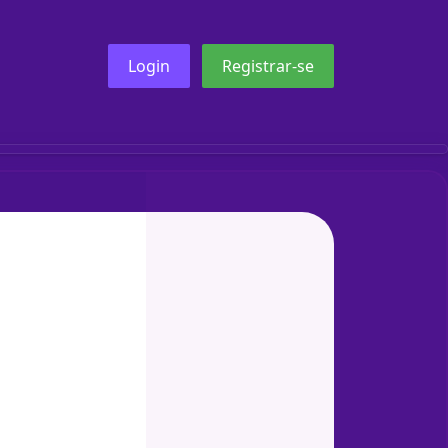
Login
Registrar-se