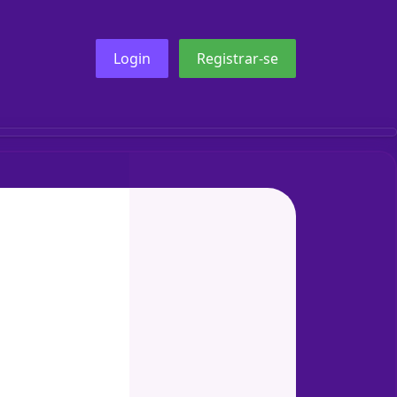
Login
Registrar-se