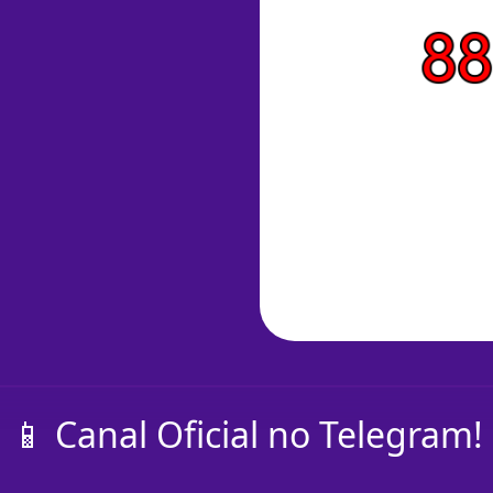
📱 Canal Oficial no Telegram!