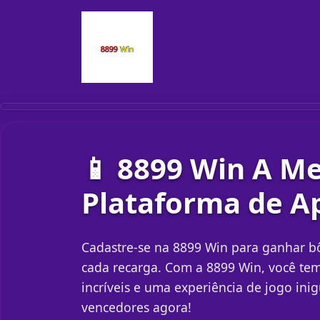
📱 8899 Win A M
Plataforma de A
Cadastre-se na 8899 Win para ganhar b
cada recarga. Com a 8899 Win, você te
incríveis e uma experiência de jogo inig
vencedores agora!