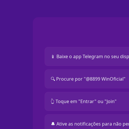
📱 Baixe o app Telegram no seu disp
🔍 Procure por "@8899 WinOficial"
👆 Toque em "Entrar" ou "Join"
🔔 Ative as notificações para não p