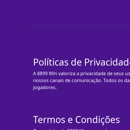
Políticas de Privacida
A 8899 Win valoriza a privacidade de seus 
nossos canais de comunicação. Todos os dad
jogadores.
Termos e Condições