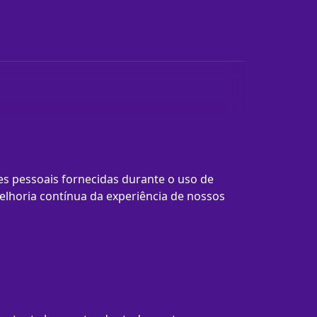
es pessoais fornecidas durante o uso de
elhoria contínua da experiência de nossos