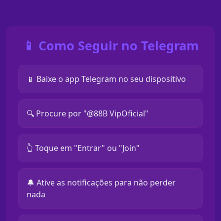
📱 Como Seguir no Telegram
📱 Baixe o app Telegram no seu dispositivo
🔍 Procure por "@88B VipOficial"
👆 Toque em "Entrar" ou "Join"
🔔 Ative as notificações para não perder
nada