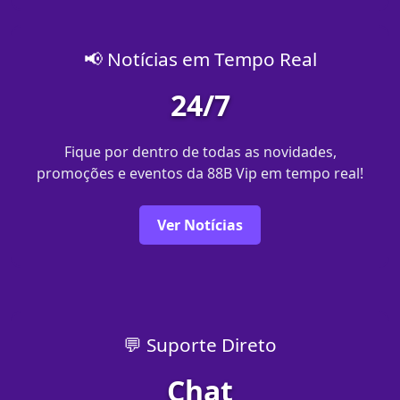
📢 Notícias em Tempo Real
24/7
Fique por dentro de todas as novidades,
promoções e eventos da 88B Vip em tempo real!
Ver Notícias
💬 Suporte Direto
Chat