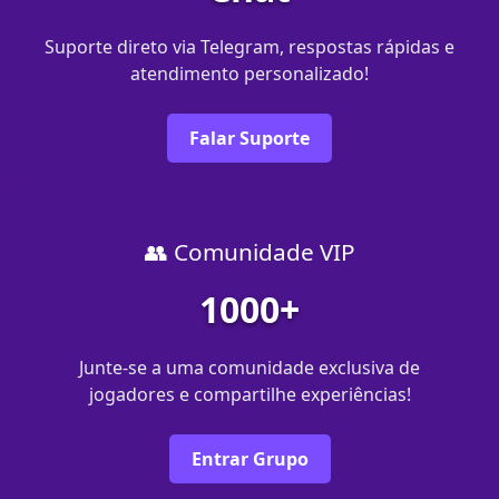
Suporte direto via Telegram, respostas rápidas e
atendimento personalizado!
Falar Suporte
👥 Comunidade VIP
1000+
Junte-se a uma comunidade exclusiva de
jogadores e compartilhe experiências!
Entrar Grupo