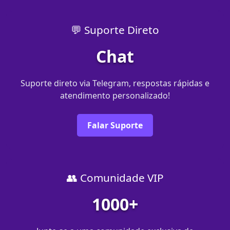
💬 Suporte Direto
Chat
Suporte direto via Telegram, respostas rápidas e
atendimento personalizado!
Falar Suporte
👥 Comunidade VIP
1000+