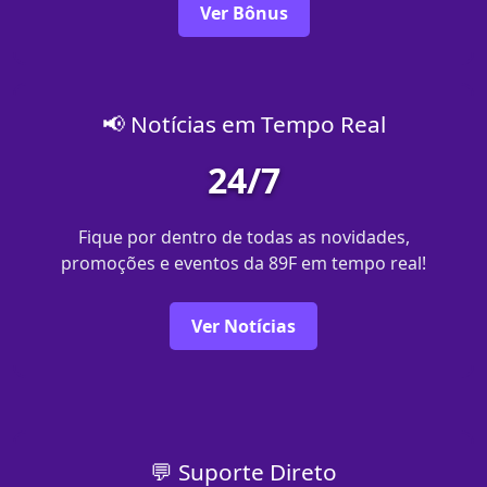
Ver Bônus
📢 Notícias em Tempo Real
24/7
Fique por dentro de todas as novidades,
promoções e eventos da 89F em tempo real!
Ver Notícias
💬 Suporte Direto