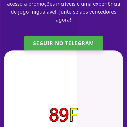
acesso a promoções incríveis e uma experiência
de jogo inigualável. Junte-se aos vencedores
agora!
SEGUIR NO TELEGRAM