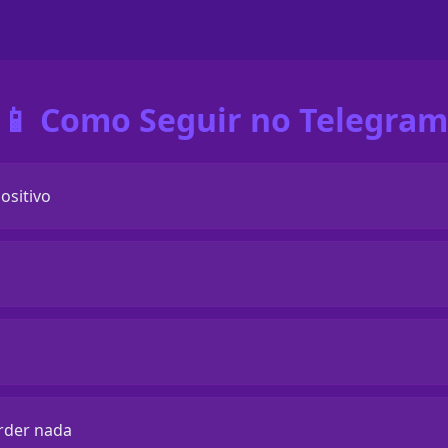
📱 Como Seguir no Telegram
ositivo
erder nada