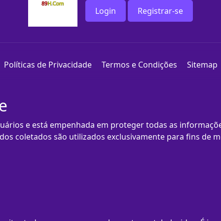
Login
Registrar-se
Políticas de Privacidade
Termos e Condições
Sitemap
de
usuários e está empenhada em proteger todas as informaçõe
os coletados são utilizados exclusivamente para fins de m