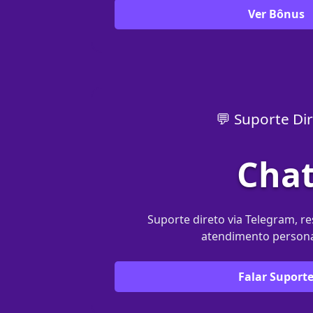
Ver Bônus
💬 Suporte Di
Cha
Suporte direto via Telegram, r
atendimento persona
Falar Suport