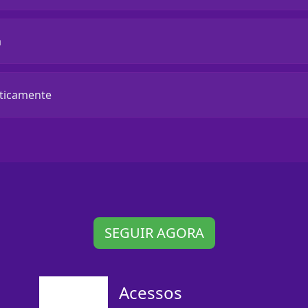
a
aticamente
SEGUIR AGORA
Acessos