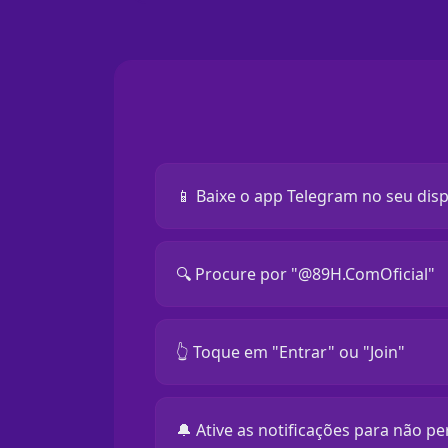
📱 Baixe o app Telegram no seu disp
🔍 Procure por "@89H.ComOficial"
👆 Toque em "Entrar" ou "Join"
🔔 Ative as notificações para não p