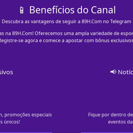
📱 Benefícios do Canal
Descubra as vantagens de seguir a 89H.Com no Telegram
s na 89H.Com! Oferecemos uma ampla variedade de esporte
Registre-se agora e comece a apostar com bônus exclusivos
sivos
📢 Notí
m, promoções especiais
Fique por dentro d
s únicos!
eventos da