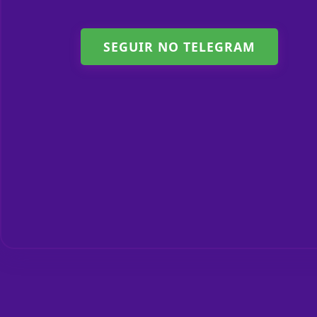
SEGUIR NO TELEGRAM