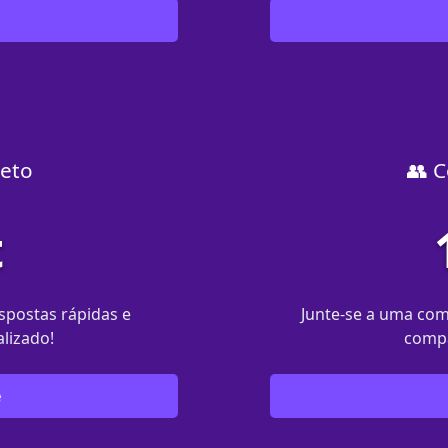
reto
👥 
t
espostas rápidas e
Junte-se a uma com
lizado!
compa
e