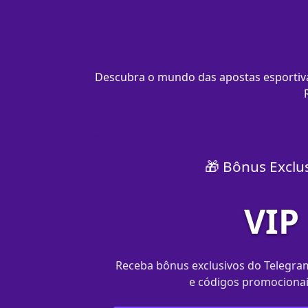
Descubra o mundo das apostas esportiva
🎁 Bônus Exclu
VIP
Receba bônus exclusivos do Telegra
e códigos promocionai